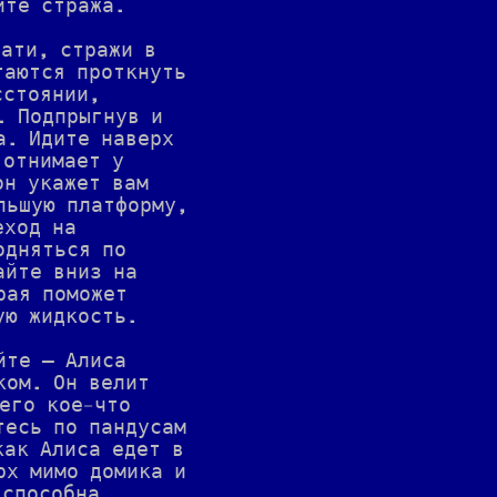
йте стража.
тати, стражи в
таются проткнуть
сстоянии,
. Подпрыгнув и
а. Идите наверх
 отнимает у
он укажет вам
льшую платформу,
еход на
одняться по
айте вниз на
рая поможет
ую жидкость.
йте — Алиса
ком. Он велит
его кое-что
тесь по пандусам
как Алиса едет в
рх мимо домика и
 способна