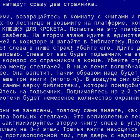
 нападут сразу два стражника.
ими, возвращайтесь в комнату с книгами и 
х по лестнице и возьмите на платформе, ко
 КЛЮШКУ ДЛЯ КРОКЕТА. Попасть на эту платф
 разбега. На втором этаже идите в единств
жей в коридоре и шагайте в библиотеку.Про
о! Слева в нише страж! Убейте его. Идите 
аправо. Слева от вас будет подъемник на в
 коридор со стражником в конце. Убейте ст
ра между стеллажей. В нише лежит волшебна
ее. Она взлетит. Таким образом надо будет
 еще три книги (итого 4). В воздухе они о
 самом верху библиотеки, который понадоби
йтесь на подъемник. Поднимайтесь на 2-й э
иотеки будет немереное количество охранни
они не занесены, поэтому сами знаете, как
два больших стеллажа. Это великолепные ле
 «активизируйте» вторую книгу слева в угл
ллажу на 3-й этаж. Третья книга находится
, противоположной той, где дверь с надпис