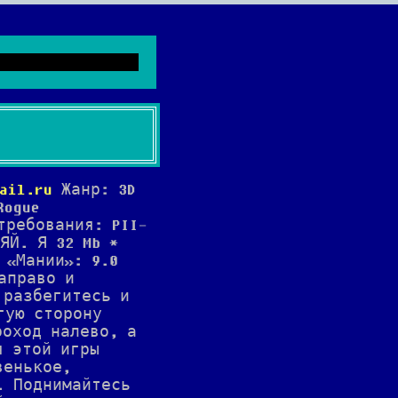
ail.ru
Жанр: 3D
Rogue
требования: PII-
СЯЙ. Я 32 Mb *
 «Мании»: 9.0
направо и
 разбегитесь и
гую сторону
роход налево, а
я этой игры
венькое,
. Поднимайтесь