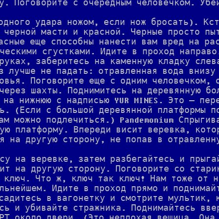
у. Поговорите с очередным человечком. Убе
одного удара ножом, если нож бросать). Кс
 черной масти и красной. Черные просто пы
асные еще способны нанести вам вред на ра
ческими сгустками. Идите в проход направо
руках, заберитесь на каменную кладку слев
з лучше не падать: отравленная вода внизу
овья. Поговорите еще с одним человечком, 
через шахты. Поднимитесь на деревянную бо
 на нижнюю с надписью YUR MINES. Это — пер
ь. (Если с большой деревянной платформы п
ам можно подлечиться.) Pandemonium Спрыгив
ую платформу. Впереди висит веревка, кото
я на другую сторону, не попав в отравленн
су на веревке, затем разбегайтесь и прыга
ит на другую сторону. Поговорите со стари
 ключ. Что ж, ключ так ключ! Нам тоже от н
льнейшем. Идите в проход прямо и поднимай
садитесь в вагонетку и смотрите мультик, 
сь и убивайте стражника. Поднимайтесь вве
РТ около двери. (Это неплохая вещица. Она