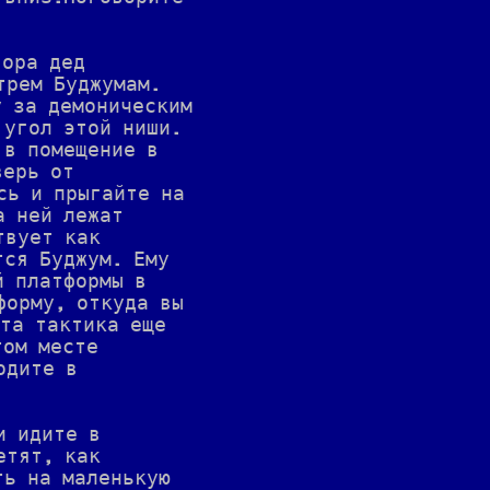
вора дед
трем Буджумам.
у за демоническим
 угол этой ниши.
 в помещение в
верь от
сь и прыгайте на
а ней лежат
твует как
тся Буджум. Ему
й платформы в
форму, откуда вы
Эта тактика еще
том месте
одите в
и идите в
етят, как
ть на маленькую