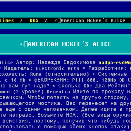
Times
/
DOS
/
✍🏻American McGee’s Alice
✍🏻AMERICAN MCGEE’S ALICE
 Alice Автор: Надежда Евдокимова
nadya-evd@m
* Издатель: Electronic Arts * Разработчик: 
Похожесть: Rune (относительно) * Системные 
. c 16 Mb * фЕКЮРЕКЭМН: PIII-600, 128Mb 3D 
но вам тут надо? * Сколько CD: Два Рейтинг
oomed (2 уровня) Dementia Идите по проходу 
овечком. Чтобы попасть на другую сторону,
рывающегося мостика. Вас перенесет на дру
е еще с одним человечком. Далее идите в п
те направо. Возьмите НОЖ. (Все виды оружи
 действия, поэтому, получив что-нибудь но
спользовать с помощью обеих кнопок атаки)