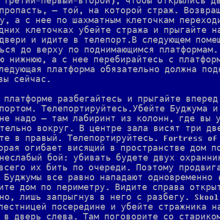
 третий-первый-второй), чтобы открылись д
пропасть, — той, на которой страж. Возвра
у, а с нее по шахматным клеточкам переход
дних клеточках убейте стража и прыгайте н
двери и идите в телепорт.В следующем поме
ься до верху по поднимающимся платформам.
ю нижнюю, а с нее перебирайтесь с платфор
ледующая платформа обязательно должна под
вы сейчас.
 платформе разбегайтесь и прыгайте вперед
портом. Телепортируйтесь.Убейте Буджума и
не надо — там лабиринт из колонн, где вы 
тельно вокруг. В центре зала висят три дв
те в правый. Телепортируйтесь. Fortress of
орая огибает висящий в пространстве дом п
неслабый бой: убивать будете двух охранни
всего их бить по очереди. Поэтому продвиг
 Буджумы все равно нападают одновременно 
ите дом по периметру. Видите справа откры
но, лишь запрыгнув в него с разбегу. Skool
лестницей посередине и убейте стражника н
 в дверь слева. Там поговорите со старико