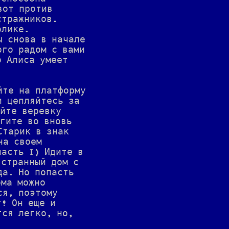
вот против
стражников.
олике.
ы снова в начале
ого радом с вами
о Алиса умеет
йте на платформу
и цепляйтесь за
айте веревку
егите во вновь
Старик в знак
на своем
часть I) Идите в
 странный дом с
да. Но попасть
ома можно
ся, поэтому
г! Он еще и
тся легко, но,