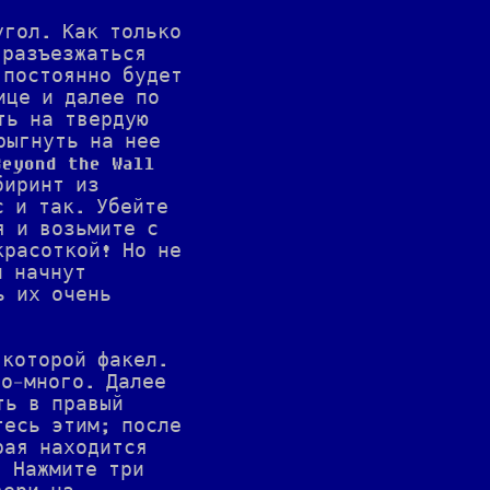
угол. Как только
 разъезжаться
 постоянно будет
ице и далее по
ть на твердую
рыгнуть на нее
eyond the Wall
биринт из
с и так. Убейте
я и возьмите с
красоткой! Но не
и начнут
ь их очень
 которой факел.
го-много. Далее
ть в правый
тесь этим; после
рая находится
. Нажмите три