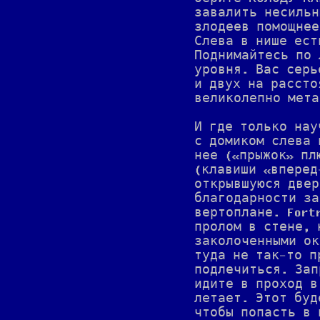
завалить несильн
злодеев помощнее
Слева в нише ест
Поднимайтесь по 
уровня. Вас серь
и двух на рассто
великолепно мета
И где только нау
с домиком слева 
нее («прыжок» пл
(клавиши «вперед
открывшуюся двер
благодарности за
вертоплане. Fort
пролом в стене, 
заколоченными ок
туда не так-то п
подлечиться. Зап
идите в проход в
летает. Этот буд
чтобы попасть в 