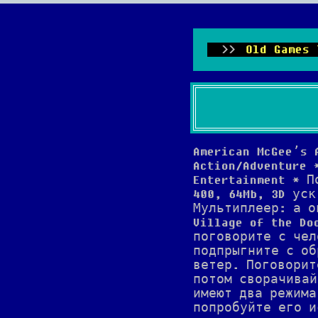
Old Games 
American McGee’s
Action/Adventure 
Entertainment * 
400, 64Mb, 3D уск
Мультиплеер: а о
Village of the D
поговорите с чел
подпрыгните с об
ветер. Поговорит
потом сворачивай
имеют два режима
попробуйте его и