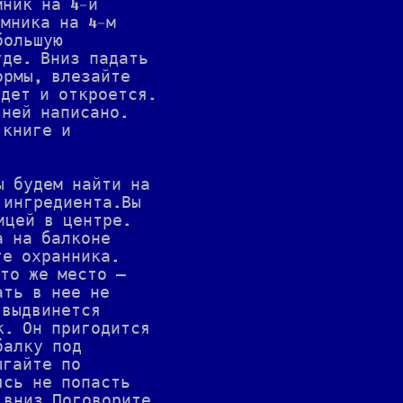
мник на 4-й
мника на 4-м
большую
где. Вниз падать
ормы, влезайте
адет и откроется.
 ней написано.
 книге и
ы будем найти на
 ингредиента.Вы
ицей в центре.
а на балконе
те охранника.
 то же место —
ать в нее не
 выдвинется
к. Он пригодится
балку под
ыгайте по
ясь не попасть
 вниз.Поговорите