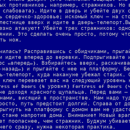
ых противников, например, стражников. Но 
 слабовата). Идите в дверь и убейте двух 
ь сердечко-здоровье; искомый ключ — на ст
лестнице вверх и идите в дверь-телепорт.В
езно атакуют! Убейте трех стражников: одн
янии. Это сделать очень просто, потому чт
ть нож.
чилась? Расправившись с обидчиками, прыга
и идите вперед до веревки. Подпрыгивайте 
юс «вперед»). Взбирайтесь вверх, раскачив
-назад») и прыгайте с нее на платформу. Б
ь-телепорт, куда накануне убежал старик. 
 ключ перевезет вас на следующий уровень 
ress of Doors (4 уровня) Fortress of Doors (
не доходя красного щупальца. Перед вами —
нами, висящий в пространстве. Нам надо ту
росто, путь предстоит долгий. Справа от д
рыгнуть на платформу с домом вам не удаст
 стане напротив дома. Внимание! Новый вра
ет поопаснее, чем стражник. Буджум убивае
него сразу, нужна некоторая практика.