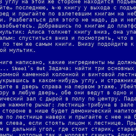
В углу на этой же стороне находится подъе
йте» последнюю, 4-ю книгу у выхода с подъе
ред и прыгайте по взлетевшим книгам на не
и. Разбегаться для этого не надо, да и не
азобьетесь. Добравшись по книгам до платф
мультик: Алиса толкнет книгу вниз, она уп
алым: спуститься вниз и посмотреть, что в
 по тем же самым книги. Внизу подойдите к
ой мультик.
ниге написано, какие ингредиенты мы должн
... Skool’s Out Задача: найти три основных
ромной каменной колонной и винтовой лестн
укрывшись в каком-нибудь углу, и стражник
дите в дверь справа на первом этаже. Убей
ору в любую дверь, обе они ведут в одно и
ический зал с дырой в полу по центру. Пад
ше нажмите рычаг: лестница-трибуна в зале
 стороне в нише будет демонический напито
е по лестнице наверх и прыгайте с нее на 
я слева, если стоять лицом к лестнице. Пр
м в дальний угол, где стоит старик, стара
ампы, которые так и норовят скинуть Алису