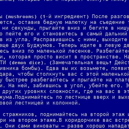
ы (mushrooms) (1-й ингредиент) После разго
ется, оставив бедную малютку на съедение 
 ни секунды, прыгайте вниз и бегите в ниш
о пейте его и становитесь в самый дальний
в из угла. Расправившись с ними, выходите
еще двух Буджумов. Теперь идите в левую д
есь вниз по маленькой лесенке. Разбегайте
и, которая просто висит в пространстве. Н
ТИ (demon dice). (Замечательная вещь! Дейс
ивника бомбы). Едва вы их возьмете, появи
дара, чтобы столкнуть вас с этой маленько
у быстрее разбегайтесь и прыгайте на плат
и. На ней, забившись в угол, убейте его. 
 других уровнях сложности, где на вас в э
жума.Поднимайтесь по лестнице вверх и вых
овой лестницей и колонной.
 стражников, поднимайтесь на второй этаж 
ри на втором этаже.В коридорчике вас встр
. Они сами виноваты — разве хорошо напада