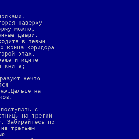
полками.
торая наверху
орму можно,
енные двери.
ходите в левый
до конца коридора
торой этаж.
ража и идите
я книга;
бразуют нечто
тся
таж.Дальше на
ков.
 поступать с
стницы на третий
у. Забирайтесь по
 на третьем
ью