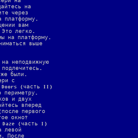
вери на
щайтесь на
ите через
а платформу.
щении вам
 Это легко.
мы на платформу.
ниматься выше
 на неподвижную
 подлечитесь.
уже были.
ери с
 Doors (часть II)
о периметру.
ков и двух
айтесь вперед
(после первого
тое окно?
 Daze (часть I)
а левой
м. После