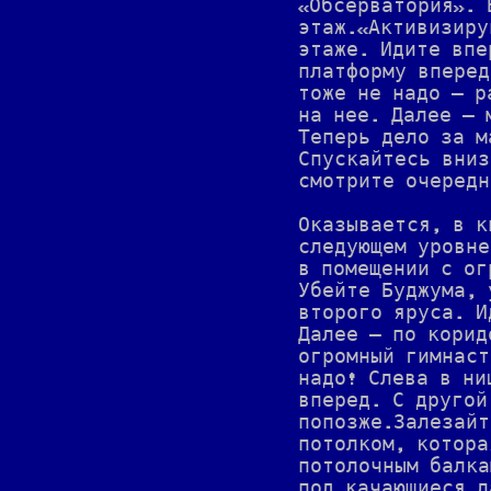
«Обсерватория». 
этаж.«Активизиру
этаже. Идите впе
платформу вперед
тоже не надо — р
на нее. Далее — 
Теперь дело за м
Спускайтесь вниз
смотрите очередн
Оказывается, в к
следующем уровне
в помещении с ог
Убейте Буджума, 
второго яруса. И
Далее — по корид
огромный гимнаст
надо! Слева в ни
вперед. С другой
попозже.Залезайт
потолком, котора
потолочным балка
под качающиеся л