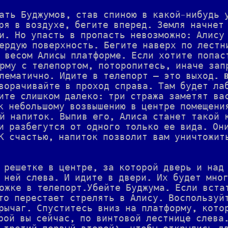
ать Буджумов, став спиною в какой-нибудь 
ря в воздухе, бегите вперед. Земля начнет
и. Но упасть в пропасть невозможно: Алису
ердую поверхность. Бегите наверх по лестн
 весом Алисы платформе. Если хотите попас
рму с телепортом, поторопитесь, иначе зап
лематично. Идите в телепорт — это выход. B
ворачивайте в проход справа. Там будет ла
ите слишком далеко: три стража заметят ва
к небольшому возвышению в центре помещени
й напиток. Выпив его, Алиса станет такой 
и разбегутся от одного только ее вида. Он
К счастью, напиток позволит вам уничтожит
 решетке в центре, за которой дверь и над
 ней слева. И идите в двери. Их будет мно
ожке в телепорт.Убейте Буджума. Если вста
то перестает стрелять в Алису. Воспользуй
рычаг. Спуститесь вниз на платформу, кото
рой вы сейчас, по винтовой лестнице слева