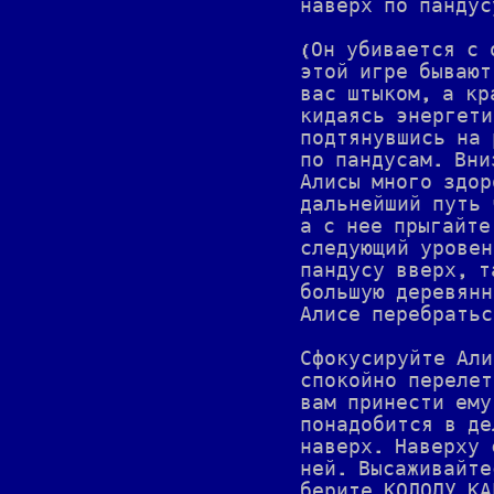
наверх по пандус
(Он убивается с 
этой игре бывают
вас штыком, а кр
кидаясь энергети
подтянувшись на 
по пандусам. Вни
Алисы много здор
дальнейший путь 
а с нее прыгайте
следующий уровен
пандусу вверх, т
большую деревянн
Алисе перебратьс
Сфокусируйте Али
спокойно перелет
вам принести ему
понадобится в де
наверх. Наверху 
ней. Высаживайте
берите КОЛОДУ КА