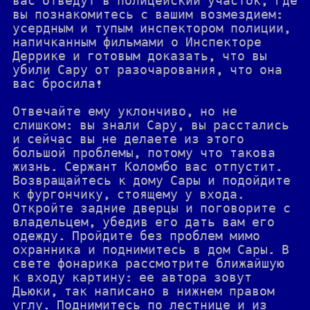
вас отведут в полицейский участок, где
вы познакомитесь с вашим возмездием:
усердным и тупым инспектором полиции,
напичканным фильмами о Инспекторе
Деррике и готовым доказать, что вы
убили Сару от разочарования, что она
вас бросила!
Отвечайте ему уклончиво, но не
слишком: вы знали Сару, вы расстались
и сейчас вы не делаете из этого
большой проблемы, потому что такова
жизнь. Сержант Коломбо вас отпустит.
Возвращайтесь к дому Сары и подойдите
к фургончику, стоящему у входа.
Откройте задние дверцы и поговорите с
владельцем, убедив его дать вам его
одежду. Пройдите без проблем мимо
охранника и поднимитесь в дом Сары. В
свете фонарика рассмотрите ближайшую
к входу картину: ее автора зовут
Дьюки, так написано в нижнем правом
углу. Поднимитесь по лестнице и из