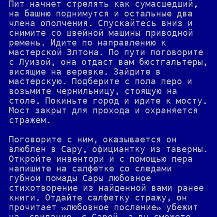
Пит начнет стрелять как сумасшедший,
на башню поднимутся и остальные два
члена ополчения. Спускайтесь вниз и
снимите со швейной машины приводной
ремень. Идите по направлению к
мастерской Элтона. По пути поговорите
с Луизой, она отдаст вам бюстгальтеры,
висящие на веревке. Зайдите в
мастерскую. Подберите с пола перо и
возьмите чернильницу, стоящую на
столе. Покиньте город и идите к мосту.
Мост закрыт для прохода и охраняется
стражем.
Поговорите с ним, оказывается он
влюблен в Сару, официантку из таверны.
Откройте инвентори и с помощью пера
напишите на салфетке со следами
губной помады Сары любовное
стихотворение из найденной вами ранее
книги. Отдайте салфетку стражу, он
прочитает »любовное послание» убежит