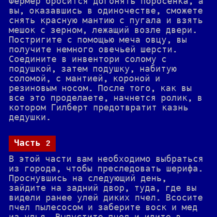
Фермер бросится догонять поросенка, а
вы, оказавшись в одиночестве, сможете
снять красную мантию с пугала и взять
мешок с зерном, лежащий возле двери.
Постригите с помощью меча овцу, вы
получите немного овечьей шерсти.
Соедините в инвентори солому с
подушкой, затем подушку, набитую
соломой, с мантией, короной и
резиновым носом. После того, как вы
все это проделаете, начнется ролик, в
котором Гилберт предотвратит казнь
дедушки.
Часть 2
В этой части вам необходимо выбраться
из города, чтобы преследовать шерифа.
Проснувшись на следующий день,
зайдите на задний двор, туда, где вы
видели ранее улей диких пчел. Всосите
пчел пылесосом и заберите воск и мед