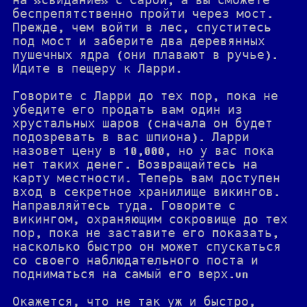
на »свидание» с Сарой, а вы сможете
беспрепятственно пройти через мост.
Прежде, чем войти в лес, спуститесь
под мост и заберите два деревянных
пушечных ядра (они плавают в ручье).
Идите в пещеру к Ларри.
Говорите с Ларри до тех пор, пока не
убедите его продать вам один из
хрустальных шаров (сначала он будет
подозревать в вас шпиона). Ларри
назовет цену в 10,000, но у вас пока
нет таких денег. Возвращайтесь на
карту местности. Теперь вам доступен
вход в секретное хранилище викингов.
Направляйтесь туда. Говорите с
викингом, охраняющим сокровище до тех
пор, пока не заставите его показать,
насколько быстро он может спускаться
со своего наблюдательного поста и
подниматься на самый его верх.vn
Окажется, что не так уж и быстро,