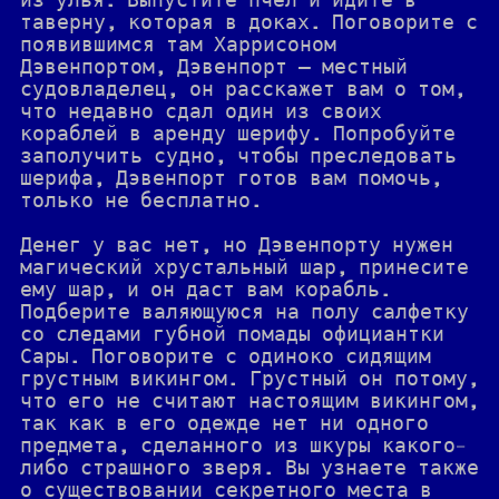
из улья. Выпустите пчел и идите в
таверну, которая в доках. Поговорите с
появившимся там Харрисоном
Дэвенпортом, Дэвенпорт — местный
судовладелец, он расскажет вам о том,
что недавно сдал один из своих
кораблей в аренду шерифу. Попробуйте
заполучить судно, чтобы преследовать
шерифа, Дэвенпорт готов вам помочь,
только не бесплатно.
Денег у вас нет, но Дэвенпорту нужен
магический хрустальный шар, принесите
ему шар, и он даст вам корабль.
Подберите валяющуюся на полу салфетку
со следами губной помады официантки
Сары. Поговорите с одиноко сидящим
грустным викингом. Грустный он потому,
что его не считают настоящим викингом,
так как в его одежде нет ни одного
предмета, сделанного из шкуры какого-
либо страшного зверя. Вы узнаете также
о существовании секретного места в