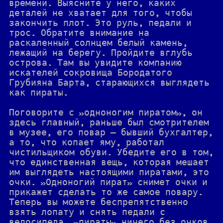
времени. Выясните у него, каких
деталей не хватает для того, чтобы
закончить плот. Это руль, педали и
трос. Обратите внимание на
раскаленный солнцем белый камень,
лежащий на берегу. Пройдите вглубь
острова. Там вы увидите компанию
искателей сокровища Бородатого
Грубияна Барта, старающихся выглядеть
как пираты.
Поговорите с »одноногим пиратом», он
здесь главный, раньше был смотрителем
в музее, его повар — бывший бухгалтер,
а то, что копает яму, работал
чистильщиком обуви. Убедите его в том,
что единственная вещь, которая мешает
им выглядеть настоящими пиратами, это
очки. »Одноногий пират» снимет очки и
прикажет сделать то же самое повару.
Теперь вы можете беспрепятственно
взять лопату и снять педали с
велосипеда, »пираты» ничего без очков