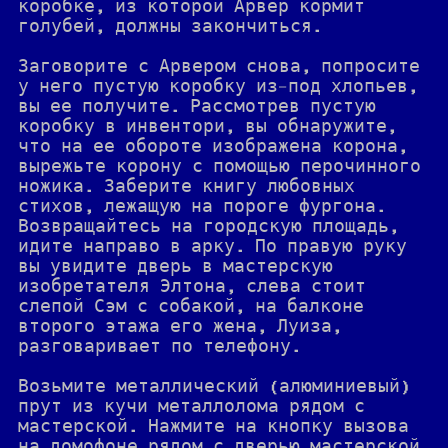
коробке, из которой Арвер кормит
голубей, должны закончиться.
Заговорите с Арвером снова, попросите
у него пустую коробку из-под хлопьев,
вы ее получите. Рассмотрев пустую
коробку в инвентори, вы обнаружите,
что на ее обороте изображена корона,
вырежьте корону с помощью перочинного
ножика. Заберите книгу любовных
стихов, лежащую на пороге фургона.
Возвращайтесь на городскую площадь,
идите направо в арку. По правую руку
вы увидите дверь в мастерскую
изобретателя Элтона, слева стоит
слепой Сэм с собакой, на балконе
второго этажа его жена, Луиза,
разговаривает по телефону.
Возьмите металлический (алюминиевый)
прут из кучи металлолома рядом с
мастерской. Нажмите на кнопку вызова
на домофоне рядом с дверью мастерской.