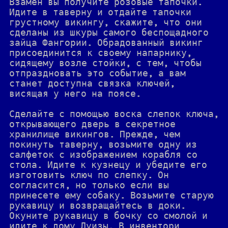
Взамен вы получите розовые тапочки.
Идите в таверну и отдайте тапочки
грустному викингу, скажите, что они
сделаны из шкуры самого беспощадного
зайца Фангории. Обрадованный викинг
присоединится к своему напарнику,
сидящему возле стойки, с тем, чтобы
отпраздновать это событие, а вам
станет доступна связка ключей,
висящая у него на поясе.
Сделайте с помощью воска слепок ключа,
открывающего дверь в секретное
хранилище викингов. Прежде, чем
покинуть таверну, возьмите одну из
салфеток с изображением корабля со
стола. Идите к кузнецу и убедите его
изготовить ключ по слепку. Он
согласится, но только если вы
принесете ему собаку. Возьмите старую
рукавицу и возвращайтесь в доки.
Окуните рукавицу в бочку со смолой и
идите к дому Луизы. В инвентори