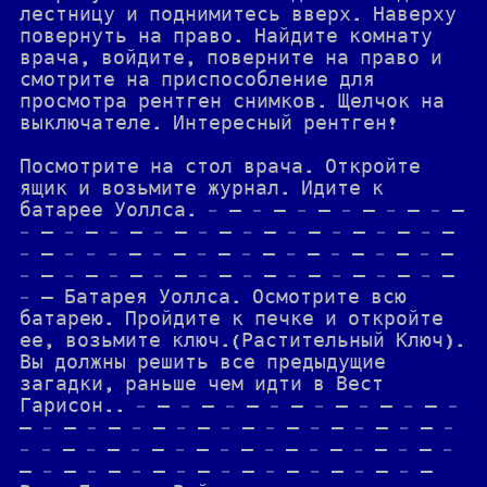
лестницу и поднимитесь вверх. Наверху
повернуть на право. Найдите комнату
врача, войдите, поверните на право и
смотрите на приспособление для
просмотра рентген снимков. Щелчок на
выключателе. Интересный рентген!
Посмотрите на стол врача. Откройте
ящик и возьмите журнал. Идите к
батарее Уоллса. - — - — - — - — - — - —
- — - — - — - — - — - — - — - — - — - —
- — - - - — - — - — - — - — - — - — - —
- — - — - — - — - — - — - — - — - — - —
- – Батарея Уоллса. Осмотрите всю
батарею. Пройдите к печке и откройте
ее, возьмите ключ.(Растительный Ключ).
Вы должны решить все предыдущие
загадки, раньше чем идти в Вест
Гарисон.. - — - — - — - — - — - — - — -
— - — - — - — - — - — - — - — - — - — -
- - — - — - — - — - — - — - — - — - — -
— - — - — - — - — - — - — - — - — - –