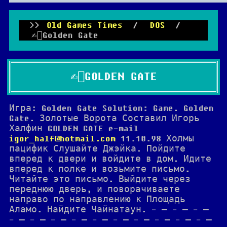
Old Games Times
/
DOS
/
✍🏻Golden Gate
✍🏻GOLDEN GATE
Игра: Golden Gate Solution: Game. Golden
Gate. Золотые Ворота Составил Игорь
Халфин GOLDEN GATE e-mail
igor_half@hotmail.com
11.10.98 Холмы
пацифик Слушайте Джэйка. Пойдите
вперед к двери и войдите в дом. Идите
вперед к полке и возьмите письмо.
Читайте это письмо. Выйдите через
переднюю дверь, и поворачиваете
направо по направлению к Площадь
Аламо. Найдите Чайнатаун. - — - — - —
- — - — - — - — - — - — - — - — - — - —