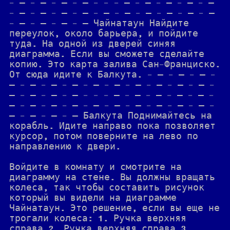
- — - — - — - — - - - — - — - — - — - —
- — - — - — - — - — - — - — - — - — - —
- — - — - — - – Чайнатаун Найдите
переулок, около барьера, и пойдите
туда. На одной из дверей синяя
диаграмма. Если вы сможете сделайте
копию. Это карта залива Сан-Франциско.
От сюда идите к Балкута. - — - — - — -
— - — - — - — - — - — - — - — - — - — -
— - — - — - — - - - — - — - — - — - — -
— - — - — - — - — - — - — - — - — - — -
— - — - — - – Балкута Поднимайтесь на
корабль. Идите направо пока позволяет
курсор, потом поверните на лево по
направлению к двери.
Войдите в комнату и смотрите на
диаграмму на стене. Вы должны вращать
колеса, так чтобы составить рисунок
который вы видели на диаграмме
Чайнатаун. Это решение, если вы еще не
трогали колеса: 1. Ручка верхняя
справа 2. Ручка верхняя справа 3.