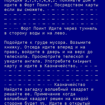
порядке 3,7,5,1,4,6,2. Покиньте дом и
идите в Форт Поинт. Посредством карты
если вы сможете. - — - — - — - — - — -
— - — - — - — - — - — - — - — - — - — -
— - — - - - — - — - — - — - — - — - — -
— - — - — - — - — - — - — - — - — - — -
— - -- Форт Поинт Идите через туннель
в сторону воды и на лево.
Подойдите к груде мусора. Возьмите
книжку. Отсюда идите вперед и на
право, войдите в дверь и на верх до
телескопа. Просмотрите телескоп и
увидите ангела. Употребите teleport
карту и идите в Казначейство. - — - —
- — - — - — - — - — - — - — - — - — - —
- — - — - — - — - — - - - — - — - — - —
- — - — - — - — - — - — - — - — - — - —
- — - — - — - — - -- Казначейство
Найдите загадку волшебный квадрат и
решайте ее. Примечание когда
волшебный квадрат решен на каждой
стороне будет 15. Идите в открытый