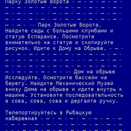
Парку Золотые Ворота - — - — - — - — -
— - — - — - — - — - — - — - — - — - — -
— - — - — - - - — - — - — - — - — - — -
— - — - — - — - — - — - — - — - — - — -
— - — - -- Парк Золотые Ворота.
Найдите сады с большими клумбами и
статую Еспарансе. Посмотрите
внимательно на статую и скопируйте
рисунок. Идите к Дому на Обрыве. - — -
— - — - — - — - — - — - — - — - — - — -
— - — - — - — - — - — - - - — - — - — -
— - — - — - — - — - — - — - — - — - — -
— - — - — - — - — - -- Дом на обрыве
Исследуйте. Осмотрите бассейн на
берегу. Найдите Механический Музей
внизу Дома на обрыве и идите внутрь к
машине. Установите последовательность
в сова, сова, сова и дергайте ручку.
Телепортируйтесь в Рыбацкую
набережная - — - — - — - — - — - — - —
- — - — - — - — - — - — - — - — - — - —
- - - — - — - — - — - — - — - — - — - —