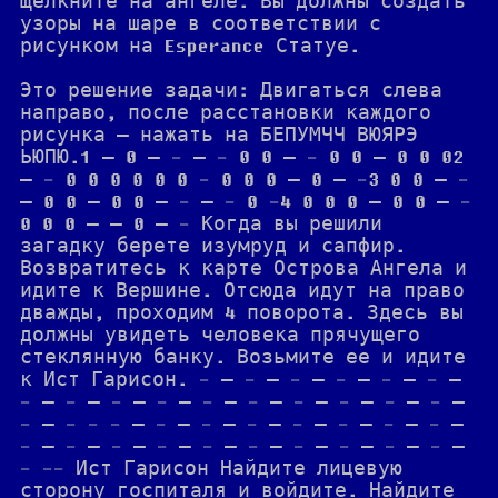
Щелкните на ангеле. Вы должны создать
узоры на шаре в соответствии с
рисунком на Esperance Статуе.
Это решение задачи: Двигаться слева
направо, после расстановки каждого
рисунка — нажать на БЕПУМЧЧ ВЮЯРЭ
ЬЮПЮ.1 — 0 — - — - 0 0 — - 0 0 — 0 0 02
— - 0 0 0 0 0 0 - 0 0 0 — 0 — -3 0 0 — -
— 0 0 — 0 0 — - — - 0 -4 0 0 0 — 0 0 — -
0 0 0 — — 0 — - Когда вы решили
загадку берете изумруд и сапфир.
Возвратитесь к карте Острова Ангела и
идите к Вершине. Отсюда идут на право
дважды, проходим 4 поворота. Здесь вы
должны увидеть человека прячущего
стеклянную банку. Возьмите ее и идите
к Ист Гарисон. - — - — - — - — - — - —
- — - — - — - — - — - — - — - — - — - —
- — - - - — - — - — - — - — - — - — - —
- — - — - — - — - — - — - — - — - — - —
- -- Ист Гарисон Найдите лицевую
сторону госпиталя и войдите. Найдите