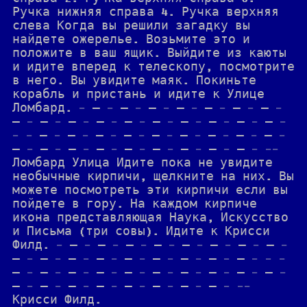
Ручка нижняя справа 4. Ручка верхняя
слева Когда вы решили загадку вы
найдете ожерелье. Возьмите это и
положите в ваш ящик. Выйдите из каюты
и идите вперед к телескопу, посмотрите
в него. Вы увидите маяк. Покиньте
корабль и пристань и идите к Улице
Ломбард. - — - — - — - — - — - — - — -
— - — - — - — - — - — - — - — - — - — -
- - — - — - — - — - — - — - — - — - — -
— - — - — - — - — - — - — - — - — - --
Ломбард Улица Идите пока не увидите
необычные кирпичи, щелкните на них. Вы
можете посмотреть эти кирпичи если вы
пойдете в гору. На каждом кирпиче
икона представляющая Наука, Искусство
и Письма (три совы). Идите к Крисси
Филд. - — - — - — - — - — - — - — - — -
— - — - — - — - — - — - — - — - — - - -
— - — - — - — - — - — - — - — - — - — -
— - — - — - — - — - — - — - — - --
Крисси Филд.