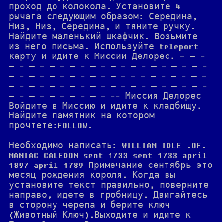
проход до колокола. Установите 4
рычага следующим образом: Середина,
Низ, Низ, Середина, и тяните ручку.
Найдите маленький шкафчик. Возьмите
из него письма. Используйте teleport
карту и идите к Миссии Делорес. - — -
— - — - — - — - — - — - — - — - — - — -
— - — - — - — - — - — - - - — - — - — -
— - — - — - — - — - — - — - — - — - — -
— - — - — - — - — - -- Миссия Делорес
Войдите в Миссию и идите к кладбищу.
Найдите памятник на котором
прочтете:FOLLOW.
Необходимо написать: WILLIAM IDLE .OF.
MANIAC CALEDON sent 1733 sent 1733 april
1897 april 1789 Примечание сентябрь это
месяц рождения короля. Когда вы
установите текст правильно, поверните
направо, идете в гробницу. Двигайтесь
в сторону черепа и берите ключ
(Животный Ключ).Выходите и идите к