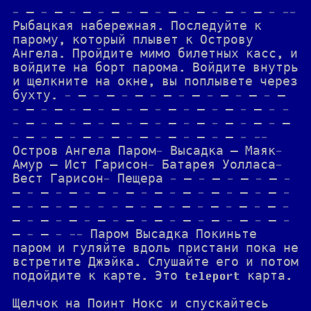
- — - — - — - — - — - — - — - — - — - --
Рыбацкая набережная. Последуйте к
парому, который плывет к Острову
Ангела. Пройдите мимо билетных касс, и
войдите на борт парома. Войдите внутрь
и щелкните на окне, вы поплывете через
бухту. - — - — - — - — - — - — - — - —
- — - — - — - — - — - — - — - — - — - -
- — - — - — - — - — - — - — - — - — - —
- — - — - — - — - — - — - — - — - --
Остров Ангела Паром- Высадка — Маяк-
Амур — Ист Гарисон- Батарея Уолласа-
Вест Гарисон- Пещера - — - — - — - — -
— - — - — - — - — - — - — - — - — - — -
— - — - — - - - — - — - — - — - — - — -
— - — - — - — - — - — - — - — - — - — -
— - — - -- Паром Высадка Покиньте
паром и гуляйте вдоль пристани пока не
встретите Джэйка. Слушайте его и потом
подойдите к карте. Это teleport карта.
Щелчок на Поинт Нокс и спускайтесь