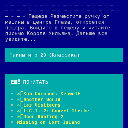
- — - — - - — - — - — - — - — - — - — -
— - — - — - — - — - — - — - — - — - — -
— - – - Пещера Разместите ручку от
машины в центре Глаза, откроется
пещера. Войдите в пещеру и читайте
письмо Короля Уильяма. Дальше все
увидите...
Тайны игр 23 (Классика)
ЕЩЁ
ПОЧИТАТЬ
✍🏻Sub Command: Seawolf
✍🏻Another World
✍🏻Les Visiteurs
✍🏻I.G.I.-2: Covert Strike
✍🏻Moor Hunting 2
Missing on Lost Island