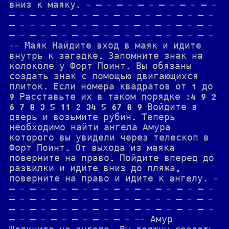
вниз к маяку. - — - — - — - — - — - — -
— - — - — - — - — - — - — - — - — - — -
— - - - — - — - — - — - — - — - — - — -
— - — - — - — - — - — - — - — - — - — -
-- Маяк Найдите вход в маяк и идите
внутрь к загадке. Запомните знак на
колоколе у Форт Поинт. Вы обязаны
создать знак с помощью двигающихся
плиток. Если номера квадратов от 1 до
9 Расставьте их в таком порядке :4 9 2
6 7 8 3 5 11 2 34 5 67 8 9 Войдите в
дверь и возьмите рубин. Теперь
необходимо найти ангела Амура
которого вы увидели через телескоп в
Форт Поинт. От выхода из маяка
поверните на право. Пойдите вперед до
развилки и идите вниз до пляжа,
поверните на право и идите к ангелу. -
— - — - — - — - — - — - — - — - — - — -
— - — - — - — - — - — - — - - - — - — -
— - — - — - — - — - — - — - — - — - — -
— - — - — - — - — - — - -- Амур