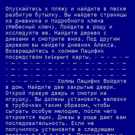
Опускайтесь к пляжу и найдите в песке
разбитую бутылку. Вы найдете страницы
из дневника и подробного ключа
(Небесный ключ). Пойдите в рощу и
исследуйте ее. Найдите дерево с
диезами и смотрите вниз. Под другим
деревом вы найдете дневник Алекса.
Возвращайтесь к холмам Пацифик
посредством teleport карты. - — - — - —
- — - — - — - — - — - — - — - — - — - —
- — - — - — - — - - - — - — - — - — - —
- — - — - — - — - — - — - — - — - — - —
- — - — - — - -- Холмы Пацифик Войдите
в дом. Найдите две закрытые двери.
Открой правую дверь и смотри на
игрушку. Вы должны установить железки
в трубочках таким образом, чтобы
сыграть особую мелодию, после чего
откроется ящик. Диезы в роще дают вам
последовательность. Если не
получилось установите в следующем