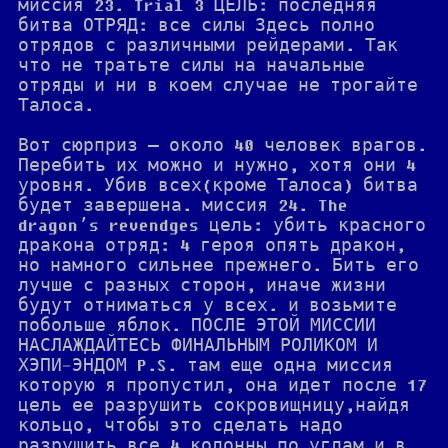
миссия 23. Trial 3 ЦЕЛЬ: последняя
битва ОТРЯД: все силы Здесь полно
отрядов с различными рейдерами. Так
что не тратьте силы на начальные
отряды и ни в коем случае не трогайте
Талоса.
Вот сюрприз — около 40 человек врагов.
Перебить их можно и нужно, хотя они 4
уровня. Убив всех(кроме Талоса) битва
будет завершена. миссия 24. The
dragon’s revendges цель: убить красного
дракона отряд: 4 героя опять дракон,
но намного сильнее прежнего. Бить его
лучше с разных сторон, иначе жизни
будут отниматься у всех. и возьмите
побольше яблок. ПОСЛЕ ЭТОЙ МИССИИ
НАСЛАЖДАЙТЕСЬ ФИНАЛЬНЫМ РОЛИКОМ И
ХЭПИ-ЭНДОМ P.S. там еще одна миссия
которую я пропустил, она идет после 17
цель ее разрушить сокровищницу,найдя
кольцо, чтобы это сделать надо
разрушить все 4 колонны по углам и в