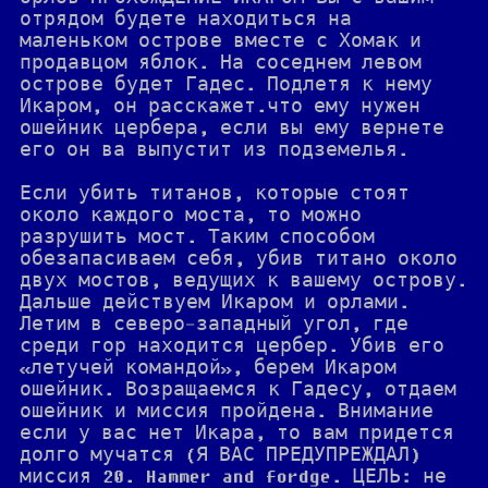
отрядом будете находиться на
маленьком острове вместе с Хомак и
продавцом яблок. На соседнем левом
острове будет Гадес. Подлетя к нему
Икаром, он расскажет.что ему нужен
ошейник цербера, если вы ему вернете
его он ва выпустит из подземелья.
Если убить титанов, которые стоят
около каждого моста, то можно
разрушить мост. Таким способом
обезапасиваем себя, убив титано около
двух мостов, ведущих к вашему острову.
Дальше действуем Икаром и орлами.
Летим в северо-западный угол, где
среди гор находится цербер. Убив его
«летучей командой», берем Икаром
ошейник. Возращаемся к Гадесу, отдаем
ошейник и миссия пройдена. Внимание
если у вас нет Икара, то вам придется
долго мучатся (Я ВАС ПРЕДУПРЕЖДАЛ)
миссия 20. Hammer and fordge. ЦЕЛЬ: не