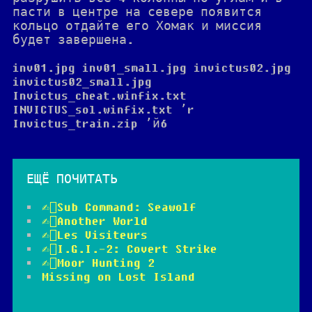
пасти в центре на севере появится
кольцо отдайте его Хомак и миссия
будет завершена.
inv01.jpg inv01_small.jpg invictus02.jpg
invictus02_small.jpg
Invictus_cheat.winfix.txt
INVICTUS_sol.winfix.txt ’r
Invictus_train.zip ’й6
ЕЩЁ
ПОЧИТАТЬ
✍🏻Sub Command: Seawolf
✍🏻Another World
✍🏻Les Visiteurs
✍🏻I.G.I.-2: Covert Strike
✍🏻Moor Hunting 2
Missing on Lost Island