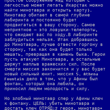
простое сооружение над которым с
легкостью может летать Икар(так можно
найти минотавра и открыть карту).
Минотавр обитает в самой глубине
лабиринта и постоянно будет
продвигаться в вашу сторону. Самое
неприятное — это ловушки-телепорты,
что ожидают вас по ходу.В лабиринте
заблудиться нельзя. Итак добравшись
до Минотавра, лучше отвести горгону в
сторону, так как она будет только
мешать, превращая в камень быка. Герои
пусть атакуют Минотавра, а остальные
держут наплыв вражеских сил. После
смерти миссия закончится и у вас будет
новый сильный юнит. миссия 5. Athena
Fountain дело в том, что у Афины был
фонтан, который она любила, он
приносил людям молодость и силу.
Но злобный минотавр спер у Афины ключ
к фонтану. ЦЕЛЬ: убить минотавра и
достать ключ ОТРЯД:2 героя, минотавр*