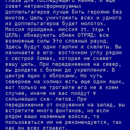
глаза для последуещего найма. И еще
совет нетрансформируемых
доппельгагеров лучше бить героями без
юнитов. Цель уничтожить всех и удного
из доппельгагеров будет молоток.
Миссия пройдена. миссия 21. Styx 1
ЦЕЛЬ: обнаружить обман ОТРЯД: все
возможные силы Это сложный раунд.
Здесь будут одни гарпии и скелеты. Вы
начинаете в юго- восточном углу рядом
с сестрой Хомак, которая не скажет
вашу цель. При передвижение на север,
вы дойдете с боями до укрепления. В
центре ящик с яблоками. Но чуть
севернее на холмах есть еще один ящик,
вот только не трогайте его не в коем
случае, иначе на вас пойдут 9
сильнейших ске- летов. При
передвижение от окружения на запад, вы
встретите много фонтанов, но если
рядом ваши наземные войска, то
пользоваться им не рекомендуется, так
как он всех отравит.