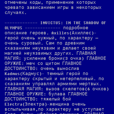
отмечены коды, применение которых
чревато зависанием игры в некоторых
случаях.
------------- INVICTUS: IN THE SHADOW OF
OLYMPUS -------------- подробное
описание героев. Axilles(Ахиллес)-
герой очень нужный, по характеру —
очень суровый. Сам по древним
сказаниям неуязвим и делает своей
магией неуязвимых других. ГЛАВНАЯ
МАГИЯ: усиление брони(3 очка) ГЛАВНОЕ
ОРУЖИЕ: меч со щитом ГЛАВНОЕ
ДОСТОИНСТВО: очень вынослив
Kadmus(Кадмус)- темный герой по
характеру скрытый и нетерпеливый. по
сказаниям управлял армиями мертвых.
ГЛАВНАЯ МАГИЯ: вызов скелетов(6 очков)
ГЛАВНОЕ ОРУЖИЕ: булава ГЛАВНОЕ
ДОСТОИНСТВО: тяжелый бой
Electra(Электра)-женщина очень
вспыльчивая,по характеру не уступает