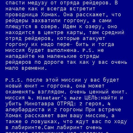
спасти медузу от отряда рейдеров. В
начале как и всегда встретит
проводница Хомак. Она расскажет, что
рейдеры захватили горгону, а сами
плещутся в озере. Идем к озеру, оно
находится в центре карты, там средний
отряд рейдеров, которые атакуют
горгону их надо пере- бить и тогда
миссия будет выполнена. P.S. не
нападайте на маленькие отряды
рейдеров по дороге так как у вас очень
мало времени.
P.S.S. после этой миссии у вас будет
новый юнит — горгона, она может
окаменять взглядом. очень ценный юнит.
миссия 4. Minotaur’s maze ЦЕЛЬ:найти и
убить Минотавра ОТРЯД: 2 героя, 4
алербардиста и 2 горгоны При встрече
Хомак расскажет вам вашу миссию, а
также о ловушках, что ждут вас по ходу
в лабиринте.Сам лабиринт очень