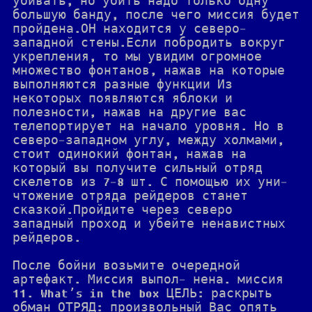
убивать, но убить надо только одну
большую банду, после чего миссия будет
пройдена.ОН находится у северо-
западной стены.Если побродить вокруг
укрепления, то мы увидим огромное
множество фонтанов, нажав на которые
выполняются разные функции Из
некоторых появляются яблоки и
полезности, нажав на другие вас
телепортирует на начало уровня. Но в
северо-западном углу, между холмами,
стоит одинокий фонтан, нажав на
который вы получите сильный отряд
скелетов из 7-8 шт. С помощью их уни-
чтожение отряда рейдеров станет
сказкой.Пройдите через северо
западный проход и убейте ненавистных
рейдеров.
После бойни возьмите очередной
артефакт. Миссия выпол- нена. миссия
11. What’s in the box ЦЕЛЬ: раскрыть
обман ОТРЯД: произвольный Вас опять