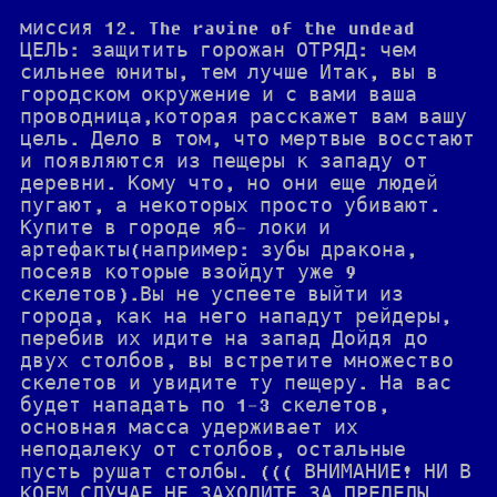
миссия 12. The ravine of the undead
ЦЕЛЬ: защитить горожан ОТРЯД: чем
сильнее юниты, тем лучше Итак, вы в
городском окружение и с вами ваша
проводница,которая расскажет вам вашу
цель. Дело в том, что мертвые восстают
и появляются из пещеры к западу от
деревни. Кому что, но они еще людей
пугают, а некоторых просто убивают.
Купите в городе яб- локи и
артефакты(например: зубы дракона,
посеяв которые взойдут уже 9
скелетов).Вы не успеете выйти из
города, как на него нападут рейдеры,
перебив их идите на запад Дойдя до
двух столбов, вы встретите множество
скелетов и увидите ту пещеру. На вас
будет нападать по 1-3 скелетов,
основная масса удерживает их
неподалеку от столбов, остальные
пусть рушат столбы. ((( ВНИМАНИЕ! НИ В
КОЕМ СЛУЧАЕ НЕ ЗАХОДИТЕ ЗА ПРЕДЕЛЫ