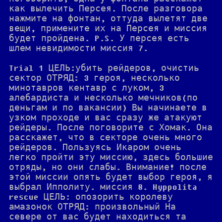
как вылечить Персея. После разговора
нажмите на фонтан, оттуда вылетят две
вещи, примените их на Персея и миссия
будет пройдена. P.S. У персея есть
шлем невидимости миссия 7.
Trial 1 ЦЕЛЬ:убить рейдеров, очистиь
сектор ОТРЯД: 3 героя, несколько
минотавров кентавр с луком, 3
алебардиста и несколько мечников(по
деньгам и по вакансии) Вы начинаете в
узком проходе и вас сразу же атакуют
рейдеры. После поговорите с Хомак. Она
расскажет, что в секторе очень много
рейдеров. Пользуясь Икаром очень
легко пройти эту миссию, здесь большие
отряды, но они слабы. Внимание! после
этой миссии опять будет выбор героя, я
выбрал Ипполиту. миссия 8. Hyppolita
rescue ЦЕЛЬ: опозорить королеву
амазонок ОТРЯД: произвольный На
севере от вас будет находиться та