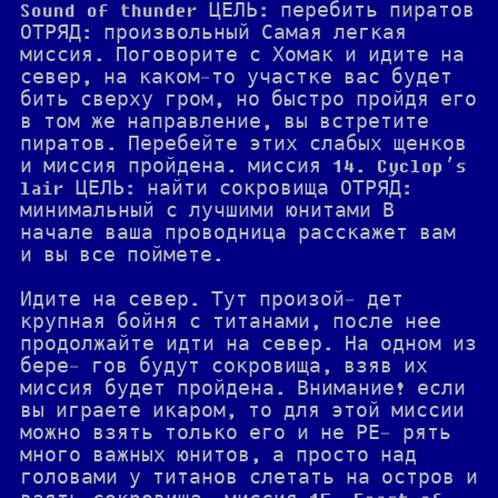
Sound of thunder ЦЕЛЬ: перебить пиратов
ОТРЯД: произвольный Самая легкая
миссия. Поговорите с Хомак и идите на
север, на каком-то участке вас будет
бить сверху гром, но быстро пройдя его
в том же направление, вы встретите
пиратов. Перебейте этих слабых щенков
и миссия пройдена. миссия 14. Cyclop’s
lair ЦЕЛЬ: найти сокровища ОТРЯД:
минимальный с лучшими юнитами В
начале ваша проводница расскажет вам
и вы все поймете.
Идите на север. Тут произой- дет
крупная бойня с титанами, после нее
продолжайте идти на север. На одном из
бере- гов будут сокровища, взяв их
миссия будет пройдена. Внимание! если
вы играете икаром, то для этой миссии
можно взять только его и не РЕ- рять
много важных юнитов, а просто над
головами у титанов слетать на остров и