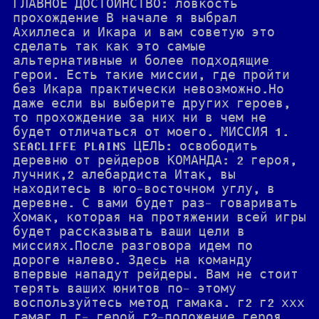
ГЛАВНОЕ ДОСТОИНСТВО: ловкость
прохождение В начале я выбрал
Ахиллеса и Икара и вам советую это
сделать так как это самые
альтернативные и более подходящие
герои. Есть такие миссии, где пройти
без Икара практически невозможно.Но
даже если вы выберите других героев,
то прохождение за них ни в чем не
будет отличаться от моего. МИССИЯ 1.
SEACLIFFE PLAINS ЦЕЛЬ: освободить
деревню от рейдеров КОМАНДА: 2 героя,
лучник,2 алебардиста Итак, вы
находитесь в юго-восточном углу, в
деревне. С вами будет раз- говаривать
Хомак, которая на протяжении всей игры
будет рассказывать ваши цели в
миссиях.После разговора идем по
дороге налево. Здесь на команду
впервые нападут рейдеры. Вам не стоит
терять ваших юнитов по- этому
воспользуйтесь метод гамака. г2 г2 ххх
гамаг л г- герой г2-положение героя