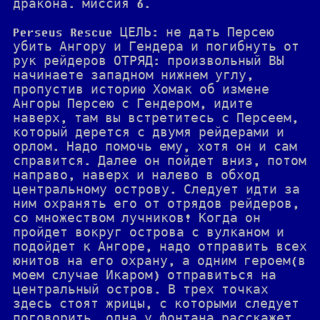
дракона. миссия 6.
Perseus Rescue ЦЕЛЬ: не дать Персею
убить Ангору и Гендера и погибнуть от
рук рейдеров ОТРЯД: произвольный ВЫ
начинаете западном нижнем углу,
пропустив историю Хомак об измене
Ангоры Персею с Гендером, идите
наверх, там вы встретитесь с Персеем,
который дерется с двумя рейдерами и
орлом. Надо помочь ему, хотя он и сам
справится. Далее он пойдет вниз, потом
направо, наверх и налево в обход
центральному острову. Следует идти за
ним охранять его от отрядов рейдеров,
со множеством лучников! Когда он
пройдет вокруг острова с вулканом и
подойдет к Ангоре, надо отправить всех
юнитов на его охрану, а одним героем(в
моем случае Икаром) отправиться на
центральный остров. В трех точках
здесь стоят жрицы, с которыми следует
поговорить, одна у фонтана расскажет