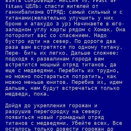
взять сокровища. миссия 15. Feast of
Titans ЦЕЛЬ: спасти жителей от
ганнибализма ОТРЯД: самый сильный и с
титанами(желательно улучшить у них
броню и атакудо 3 ур) Начинаете в юго-
западном углу карты рядом с Хомак. Она
поторопит вас со спасением. Надо
бустро идти на север. По дороге два
раза вам встретятся по одному титану.
Пере- бить их легко. Дальше сложнее:
подходя к развалинам города вам
встретится мощный отряд титанов, да
еще с медведями. Перебить их трудно,
но можно постараться потратить, как
можно меньше юнитов. Перебив их, идем
дальше, нам будут встречаться только
медведи, пока.
Дойдя до укрепления горожан и
разрушив перегородку на северу
появиться новый громадный отряд
титанов с медведями. Убейте всех. Все
осталось только довести горожан до