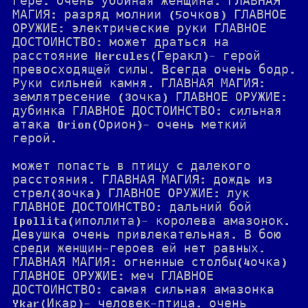
Гере. Очень убойная женщина. ГЛАВНАЯ
МАГИЯ: разряд молнии (5очков) ГЛАВНОЕ
ОРУЖИЕ: электрические руки ГЛАВНОЕ
ДОСТОИНСТВО: может драться на
расстояние Hercules(Геракл)- герой
превосходящей силы. Всегда очень бодр.
Руки сильней камня. ГЛАВНАЯ МАГИЯ:
землятресение (3очка) ГЛАВНОЕ ОРУЖИЕ:
дубинка ГЛАВНОЕ ДОСТОИНСТВО: сильная
атака Orion(Орион)- очень меткий
герой.
может попасть в птицу с далекого
расстояния. ГЛАВНАЯ МАГИЯ: дождь из
стрел(3очка) ГЛАВНОЕ ОРУЖИЕ: лук
ГЛАВНОЕ ДОСТОИНСТВО: дальний бой
Ipollita(иполлита)- королева амазонок.
Девушка очень привлекательная. В бою
среди женщин-героев ей нет равных.
ГЛАВНАЯ МАГИЯ: огненные столбы(4очка)
ГЛАВНОЕ ОРУЖИЕ: меч ГЛАВНОЕ
ДОСТОИНСТВО: самая сильная амазонка
Ykar(Икар)- человек-птица. очень