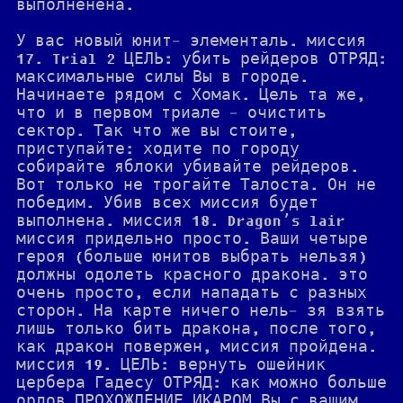
выполненена.
У вас новый юнит- элементаль. миссия
17. Trial 2 ЦЕЛЬ: убить рейдеров ОТРЯД:
максимальные силы Вы в городе.
Начинаете рядом с Хомак. Цель та же,
что и в первом триале - очистить
сектор. Так что же вы стоите,
приступайте: ходите по городу
собирайте яблоки убивайте рейдеров.
Вот только не трогайте Талоста. Он не
победим. Убив всех миссия будет
выполнена. миссия 18. Dragon’s lair
миссия придельно просто. Ваши четыре
героя (больше юнитов выбрать нельзя)
должны одолеть красного дракона. это
очень просто, если нападать с разных
сторон. На карте ничего нель- зя взять
лишь только бить дракона, после того,
как дракон повержен, миссия пройдена.
миссия 19. ЦЕЛЬ: вернуть ошейник
цербера Гадесу ОТРЯД: как можно больше
орлов ПРОХОЖДЕНИЕ ИКАРОМ Вы с вашим