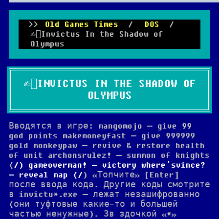
Old Games Times
/
DOS
/
✍🏻Invictus In the Shadow of
Olympus
✍🏻INVICTUS IN THE SHADOW OF
OLYMPUS
Вводятся в игре: mangomojo — give 99
god points makemoneyfast — give 999999
gold monkeypaw — revive & restore health
of unit archonsrulez! — summon of knights
(
) gameoverman! — victory where’svince?
— reveal map (
) «Топчите» [Enter]
после ввода кода. Другие коды смотрите
в invictu*.exe — лежат незашифрованно
(они туфтовые какие-то и большей
частью ненужные). Зв здочкой «*»