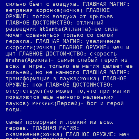
сильно бьет с воздуха. ГЛАВНАЯ МАГИЯ:
ветряная воронка(4очка) ГЛАВНОЕ
ОРУЖИЕ: поток воздуха от крыльев
ГЛАВНОЕ ДОСТОИНСТВО: отличный
разведчик Atlanta(Атланта)-ее сила
может сравниться только со силой
геракла. ГЛАВНАЯ МАГИЯ: увеличение
скорости(2очка) ГЛАВНОЕ ОРУЖИЕ: меч и
щит ГЛАВНОЕ ДОСТОИНСТВО: скорость
Arahna(Арахна)- самый слабый герой из
всех в игре. только ее магия делает ее
сильней, но не намного ГЛАВНАЯ МАГИЯ:
трансформация в паука(2очка) ГЛАВНОЕ
ОРУЖИЕ: нож ГЛАВНОЕ ДОСТОИНСТВО:
отсутствуют(но может то,что при магии
появляются еще немного маленьких
пауков) Perseus(Персей)- бог и герой
воды.
самый проворный и ловкий из всех
героев. ГЛАВНАЯ МАГИЯ:
окаменение(3очка) ГЛАВНОЕ ОРУЖИЕ: меч