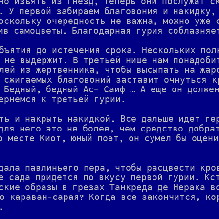
но изъять из гнезд, теперь они послужат с
. У первой забираем благовония и накидку,
оскольку очередность не важна, можно уже 
ив самоцветы. Благодарная гурия соблазняе
бъятия до истечения срока. Нескольких пол
 не выдержит. В третьей нише нам понадоби
лей из жертвенника, чтобы высыпать на жар
 сжигаемых благовоний заставит очнуться к
 Бедный, бедный Ас- Саиф … А еще он долже
ернемся к третьей гурии.
ть и накрыть накидкой. Все дальше идет ге
для него это не более, чем средство добра
о месте Киот, юный поэт, он сумел бы оцен
дала павлиньего пера, чтобы расцвести кро
е сада придется по вкусу первой гурии. Кс
ские образы в грезах Танкреда де Нерака в
о караван-сарая? Когда все закончится, ко
.