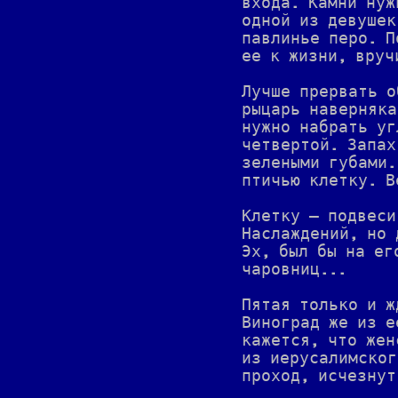
входа. Камни нуж
одной из девушек
павлинье перо. П
ее к жизни, вруч
Лучше прервать о
рыцарь наверняка
нужно набрать уг
четвертой. Запах
зелеными губами.
птичью клетку. В
Клетку — подвеси
Наслаждений, но 
Эх, был бы на ег
чаровниц...
Пятая только и ж
Виноград же из е
кажется, что жен
из иерусалимског
проход, исчезнут