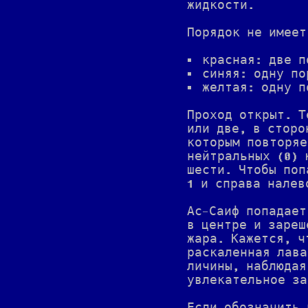
жидкости.
Порядок не имеет
красная: две п
синяя: одну по
желтая: одну п
Проход открыт. Т
или две, в сторо
которым повторяе
нейтральных (0) 
шести. Чтобы поп
1 и справа налев
Ас-Саиф попадает
в центре и зареш
жара. Кажется, ч
раскаленная лава
личины, наблюдая
увлекательное за