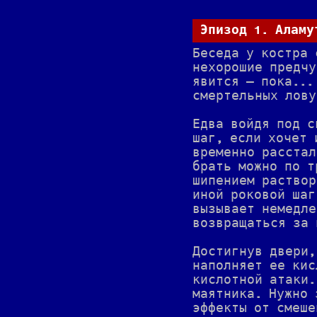
Эпизод 1. Аламу
Беседа у костра 
нехорошие предчу
явится — пока...
смертельных лову
Едва войдя под с
шаг, если хочет 
временно расстал
брать можно по т
шипением раствор
иной роковой шаг
вызывает немедле
возвращаться за 
Достигнув двери,
наполняет ее кис
кислотной атаки.
маятника. Нужно 
эффекты от смеше