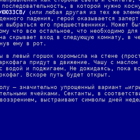
направления как стороны света и считать, 
 последовательность, в которой нужно косн
ЮЮЗЗСВ
(или любая другая из тех же элеме
денного падения, герой оказывается заперт
и выбраться его предшественники. Может бы
ому что все остальное, что необходимо для
на скрывает вход в следующую комнату, в ч
нув ему в рот.
ы в левый горшок коромысла на стене (прос
аркофага придут в движение. Чашу с маслом
с водой и поджигаем. Не дожидаясь, пока в
ркофаг. Вскоре путь будет открыт.
олу — значительно упрощенный вариант «игр
тельными ячейками. Сектанты, в соответств
воззрением, выстраивают символы дней неде