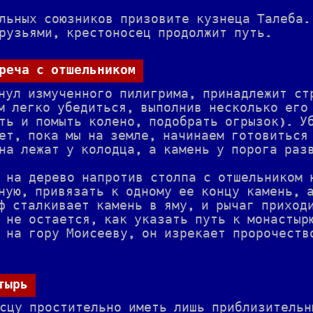
льных союзников призовите кузнеца Талеба.
рузьями, крестоносец продолжит путь.
реча с отшельником
нул измученного пилигрима, принадлежит ст
м легко убедиться, выполнив несколько его
ть и помыть колено, подобрать огрызок). У
ет, пока мы на земле, начинаем готовиться
на лежат у колодца, а камень у порога раз
 на дерево напротив столпа с отшельником 
ную, привязать к одному ее концу камень, 
ф сталкивает камень в яму, и рычаг приход
 не остается, как указать путь к монастыр
 на гору Моисееву, он изрекает пророчеств
тырь
сцу простительно иметь лишь приблизительн