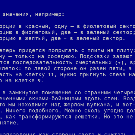
 значения, например:
орции в красный, одну — в фиолетовый сект
рцию в фиолетовый, две — в зеленый сектор
орцию в желтый, две - в зеленый сектор.
еперь придется попрыгать с плиты на плиту
ну — только на соседнюю. Подсказки задают
тся последовательность смертельных (+), в
клеток: по левой стороне он равен пяти, а 
асть на клетку 11, нужно прыгнуть слева н
о на клетке 9.
 в замкнутое помещение со странным четыре
еченными окнами-бойницами вдоль стен. Воз
то мы находимся над жерлом вулкана, и вот
. Ничего подобного. Можно сколь угодно до
, как трансформируются решетки. Но это не
нятие.