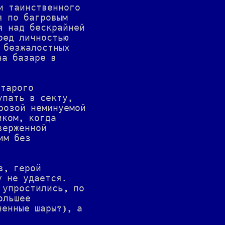
и таинственного
я по багровым
я над бескрайней
ред личностью
 безжалостных
на базаре в
старого
упать в секту,
розой неминуемой
иком, когда
верженной
им без
в, герой
у не удается.
 упростились, по
ольшее
ненные шары?), а