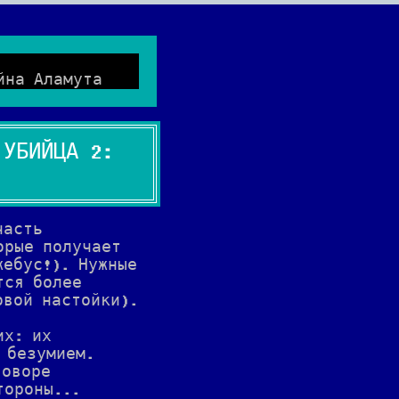
айна Аламута
 УБИЙЦА 2:
часть
орые получает
жебус!). Нужные
тся более
овой настойки).
их: их
 безумием.
говоре
тороны...