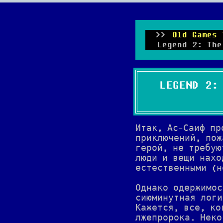
Old Games 
Legend 2: Th
LEGEND 2:
Итак, Ас-Саиф пр
приключений, пож
герой, не требую
люди и вещи нахо
естественными (н
Однако одержимос
сиюминутная логи
Кажется, все, ко
лжепророка. Неко