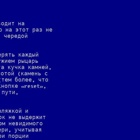
водит на
р на этот раз не
я чередой
ерять каждый
ужием рыцарь
га кучка камней,
лотой (камень с
(тем более, что
нопке «reset»,
 пути,
фляжкой и
ок не выдержит
ом невидимого
ери, учитывая
ри порции