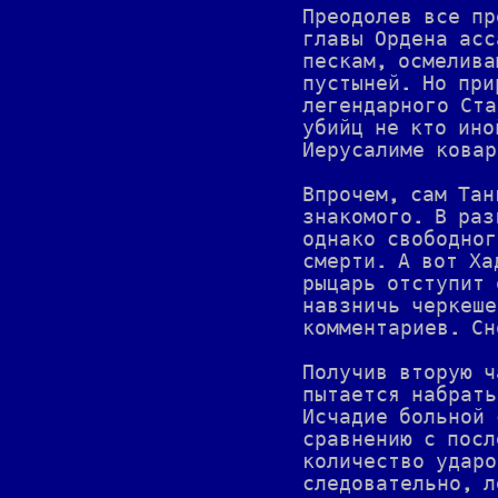
Преодолев все пр
главы Ордена асс
пескам, осмелива
пустыней. Но при
легендарного Ста
убийц не кто ино
Иерусалиме ковар
Впрочем, сам Тан
знакомого. В раз
однако свободног
смерти. А вот Ха
рыцарь отступит 
навзничь черкеше
комментариев. Сн
Получив вторую ч
пытается набрать
Исчадие больной 
сравнению с посл
количество ударо
следовательно, л