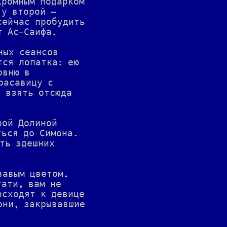
кромным подарком
 у второй —
сейчас пробудить
т Ас-Саифа.
ных сеансов
тся лопатка: ею
овню в
расавицу с
н взять отсюда
рой Долиной
ться до Симона.
ить здешних
вавым цветом.
тати, вам не
осходят к девице
рни, закрывавшие