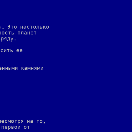
ы. Это настолько
ность планет
 ряду.
усить ее
енными камнями
несмотря на то,
 первой от