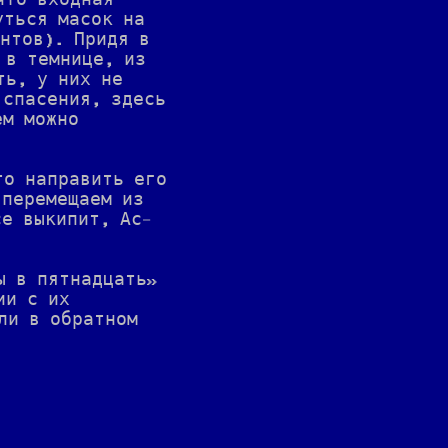
что входная
уться масок на
нтов). Придя в
 в темнице, из
ть, у них не
 спасения, здесь
ем можно
то направить его
 перемещаем из
се выкипит, Ас-
ы в пятнадцать»
ии с их
ли в обратном