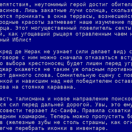
епятствия, неутомимый герой достиг обител
асинов. Лишь закатные лучи солнца, скольз
ются проникать в окна террасы, вознесшейс
родные красоты затмевает наше изумление п
рца. Этот могущественный повелитель секты
й, как угощавший рыцаря отравленным чаем 
ный Иблис!
кред де Нерак не узнает (или делает вид) 
говоре с ним можно сначала отказаться вст
о выбора крестоносец будет лишен перед уг
джар окажется не таким уж опасным противн
от данного слова. Сомнительную сцену с по
нкой и нависшим над ней победителем остав
ова на стоянке каравана.
асть талисмана и новое направление поиско
ся сил перед дальней дорогой. Увы, это ем
совести терзает Ас-Саифа. Правила схватки
едним кошмаром. Теперь можно пропустить б
в (железные зубы не столь страшны, как ог
егче перебрать иконки в инвентаре.