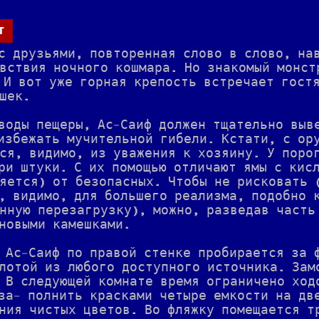
т
с друзьями, повторенная слово в слово, на
вствия ночного кошмара. Но знакомый монст
 И вот уже горная крепость встречает гост
шек.
воды пещеры, Ас-Саиф должен тщательно выв
избежать мучительной гибели. Кстати, с ор
ся, видимо, из уважения к хозяину. У поро
ри штуки. С их помощью отличают ямы с кис
яется) от безопасных. Чтобы не рисковать 
, видимо, для большего реализма, подобно к
нную перезагрузку), можно, разведав часть
новыми камешками.
 Ас-Саиф по правой стенке пробирается за 
лотой из любого доступного источника. Зам
 В следующей комнате время ограничено ход
за- полнить красками четыре емкости на дв
ния чистых цветов. Во фляжку помещается т