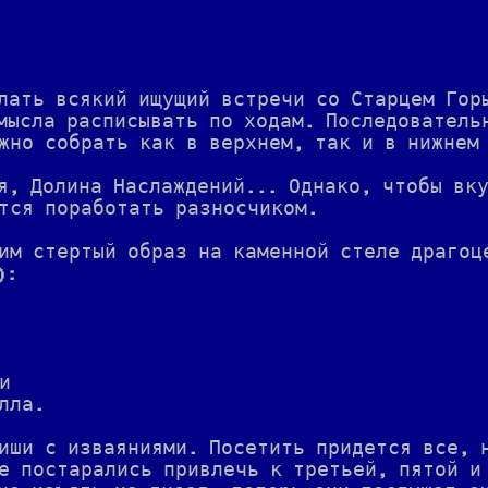
лать всякий ищущий встречи со Старцем Гор
мысла расписывать по ходам. Последователь
жно собрать как в верхнем, так и в нижнем
я, Долина Наслаждений... Однако, чтобы вк
тся поработать разносчиком.
им стертый образ на каменной стеле драгоц
):
и
лла.
иши с изваяниями. Посетить придется все, 
е постарались привлечь к третьей, пятой и