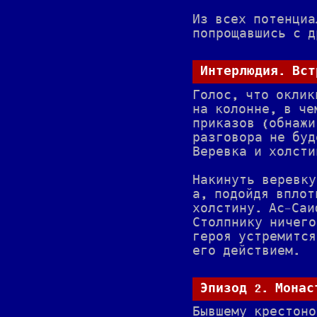
Из всех потенциа
попрощавшись с д
Интерлюдия. Вст
Голос, что оклик
на колонне, в че
приказов (обнажи
разговора не буд
Веревка и холсти
Накинуть веревку
а, подойдя вплот
холстину. Ас-Саи
Столпнику ничего
героя устремится
его действием.
Эпизод 2. Монас
Бывшему крестоно