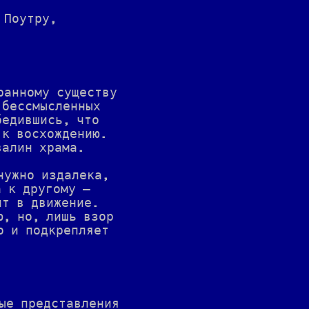
 Поутру,
ранному существу
 бессмысленных
бедившись, что
 к восхождению.
валин храма.
нужно издалека,
а к другому —
ит в движение.
ю, но, лишь взор
о и подкрепляет
ые представления