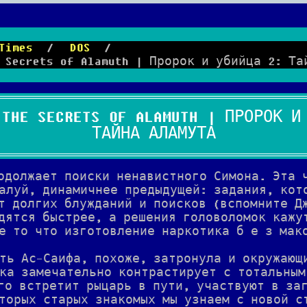
Times
/
DOS
/
e Secrets of Alamuth | Пророк и убийца 2: Т
 THE SECRETS OF ALAMUTH | ПРОРОК И
ТАЙНА АЛАМУТА
одолжает поиски ненавистного Симона. Эта 
алуй, динамичнее предыдущей: задания, кот
т долгих блужданий и поисков (вспомните Д
дятся быстрее, а решения головоломок кажу
е то что изготовление наркотика б е з мак
ть Ас-Саифа, похоже, затронула и окружающ
ка замечательно контрастирует с тотальным
го встретит рыцарь в пути, участвуют в за
торых старых знакомых мы узнаем с новой с