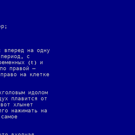
ор;
;
: вперед на одну
 период, с
ременных (t) и
по правой —
аправо на клетке
хголовым идолом
дух плавится от
-вот хлынет
лго нажимать на
 самое