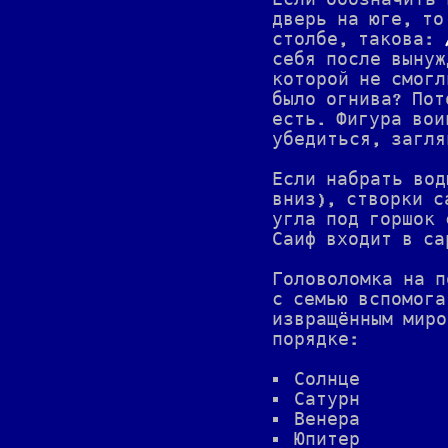
Если обозначить 
дверь на юге, то
столбе, такова:
себя после вынуж
которой не смогл
было огнива? Пот
есть. Фигура вои
убедиться, загля
Если набрать вод
вниз), створки с
угла под горшок 
Саиф входит в са
Головоломка на п
с семью вспомога
извращённым миро
порядке:
Солнце
Сатурн
Венера
Юпитер