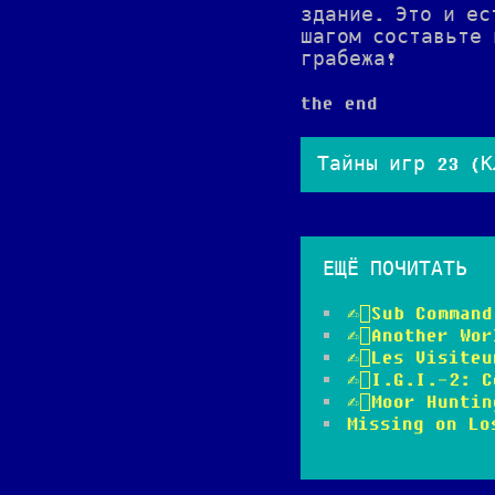
здание. Это и ес
шагом составьте 
грабежа!
the end
Тайны игр 23 (К
ЕЩЁ
ПОЧИТАТЬ
✍🏻Sub Comman
✍🏻Another Wor
✍🏻Les Visiteu
✍🏻I.G.I.-2: 
✍🏻Moor Huntin
Missing on Lo