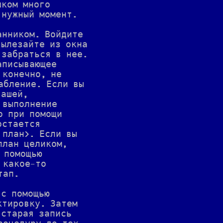
шком много
 нужный момент.
анником. Войдите
вылезайте из окна
 забраться в нее.
аписывающее
 конечно, не
абление. Если вы
вашей,
 выполнение
о при помощи
остается
 план>. Если вы
план целиком,
 помощью
 какое-то
тап.
 с помощью
ктировку. Затем
 старая запись