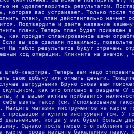
ски уничтожена. Вы можете повторять эту п
тью не удовлетворитесь результатом. Поста
ь, которая вас устраивает. Только после т
олнить план>, план действительно начнет о
ится. Подтвердите и дайте название вашему
лнить план>. Теперь план будет приведен в
ь, как пройдет спланированное вами ограбл
 Если вы все сделали правильно, позвольте
м! На табло результатов будут отражены от
ешный ход операции. Кликните на значок , 
в штаб-квартире. Теперь вам надо отправит
ать свою добычу или отмыть деньги. Поищит
случае затруднения Бруно снова вам поможе
 скупщиком, как это описано в разделе <У 
ыты, и в вашем активе прибавится наличнос
 себе взять такси (см. Использование такс
. Найдите магазин инструментов на карте г
 с продавцом и купите инструмент (см. У т
В дальнейшем, когда у вас будет больше де
ашину. Однако после первого ограбления эт
а карте города найдите бакалейную лавку. 