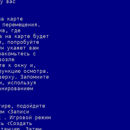
 у вас
на карте
 перемещения.
ив, где
а на карте будет
и, попробуйте
Он укажет вам
накомьтесь с
возле
те к окну и,
функцию осмотра.
верху. Запомните
м, используя
анированием
тире, подойдите
им <Записи
к . Игровой режим
сь <Создать
станцию. Затем