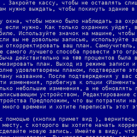
 . Закройте кассу, чтобы не оставлять сли
ам нужно выждать, чтобы покинуть здание в
у окна, чтобы можно было наблюдать за охр
, если нужно. Как только охранник уйдет, 
билю. Используйте значок на машине, чтобы
сли вы не довольны записью, используйте з
ы откорректировать ваш план. Самоучитель,
е самого лучшего способа провести это огр
быча действительно на 100 процентов была 
мизировать план. Выход из режима записи и
олне удовлетворены планом, подтвердите эт
лану название. После подтверждения у вас 
ти изменения, прибегнув к опции <Изменить
лько небольшие изменения, а не обновлять 
аписывающим устройством. Редактирование с
тройства Предположим, что вы потратили на
 много времени и хотите переписать этот э
с помощью (кнопка примет вид ), вернитесь
 месту, с которого вы хотите начать корре
сделайте новую запись. Имейте в виду, что