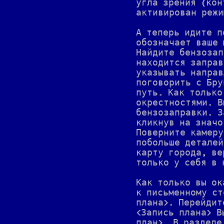
угла зрения (кон
активирован режи
А теперь идите п
обозначает ваше 
Найдите бензозап
находится заправ
указывать направ
поговорить с Бру
путь. Как только
окрестностями. В
бензозаправки. З
кликнув на значо
Поверните камеру
побольше деталей
карту города, ве
только у себя в 
Как только вы ок
к письменному ст
плана>. Перейдит
<Запись плана> В
план>. В разделе