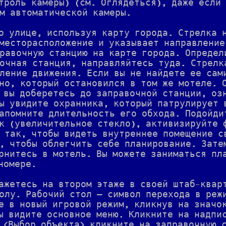
троль камеры) (см. Оглядеться), даже если
м автоматической камеры.
о улице, используя карту города. Стрелка 
месторасположение и указывает направление
равочную станцию на карте города. Определ
очная станция, направляйтесь туда. Стрелк
ление движения. Если вы не найдете ее сам
но, который остановился в том же мотеле. 
 вы доберетесь до заправочной станции, оз
ы увидите охранника, который патрулирует 
апомните длительность его обхода. Подойди
к (увеличительное стекло), активизируйте 
 так, чтобы видеть внутреннее помещение с
, чтобы облегчить себе планирование. Зате
рнитесь в мотель. Вы можете заниматься пл
номере.
ажетесь на втором этаже в своей штаб-квар
олу. Рабочий стол — символ перехода в реж
е в новый игровой режим, кликнув на значо
ы видите основное меню. Кликните на надпи
 <Выбор объекта> кликните на заправочную 