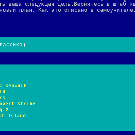
ть ваша следующая цель.Вернитесь в штаб к
новый план. Как это описано в самоучителе
лассика)
d: Seawolf
ld
rs
Covert Strike
g 2
st Island