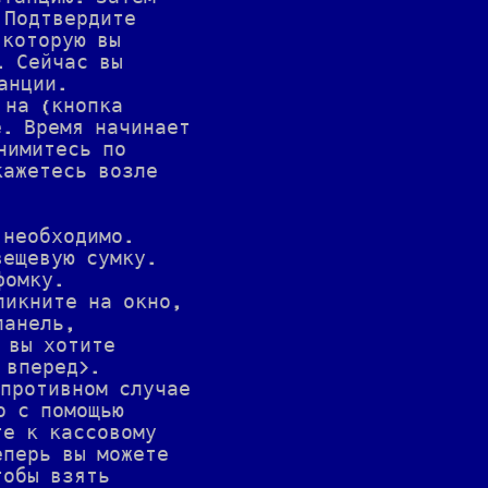
 Подтвердите
 которую вы
. Сейчас вы
анции.
 на (кнопка
е. Время начинает
нимитесь по
кажетесь возле
 необходимо.
вещевую сумку.
фомку.
ликните на окно,
панель,
 вы хотите
 вперед>.
 противном случае
о с помощью
те к кассовому
еперь вы можете
тобы взять