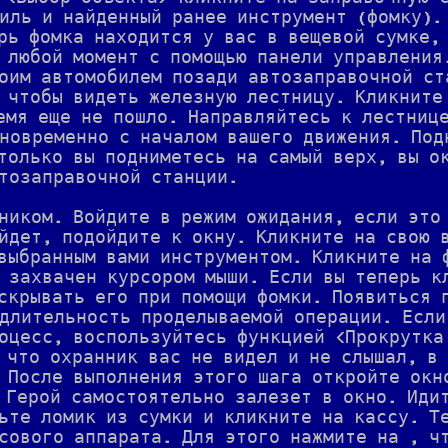
иль и найденный ранее инструмент (фомку).
рь фомка находится у вас в вещевой сумке,
 любой момент с помощью панели управления
оим автомобилем позади автозаправочной ст
 чтобы видеть железную лестницу. Кликните
емя еще не пошло. Направляйтесь к лестниц
новременно с началом вашего движения. Под
только вы подниметесь на самый верх, вы о
тозаправочной станции.
ником. Войдите в режим ожидания, если это
йдет, подойдите к окну. Кликните на свою 
выбранным вами инструментом. Кликните на 
 захвачен курсором мыши. Если вы теперь к
скрывать его при помощи фомки. Появиться 
длительность проделываемой операции. Если
оцесс, воспользуйтесь функцией <Прокрутка
 что охранник вас не видел и не слышал, в
 После выполнения этого шага откройте окн
 Герой самостоятельно залезет в окно. Иди
ьте ломик из сумки и кликните на кассу. Т
сового аппарата. Для этого нажмите на , ч