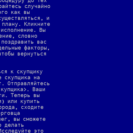
роцедуру до тех
райтесь случайно
ого как вы
существляться, и
 плану. Кликните
 исполнение. Вы
ение, словно
 поздравить вас
дельные факторы,
чтобы вернуться
ься к скупщику
е скупщика на
т. Отправляйтесь
скупщика>. Ваши
ти. Теперь вы
и) или купить
орода, сходите
орговца
нег, вы сможете
о делать
Исследуйте это