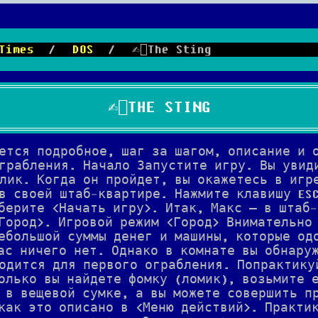
Times
/
DOS
/
✍🏻The Sting
✍🏻THE STING
ется подробное, шаг за шагом, описание и 
грабления. Начало Запустите игру. Вы увид
лик. Когда он пройдет, вы окажетесь в игр
в своей штаб-квартире. Нажмите клавишу ES
берите <Начать игру>. Итак, Макс — в штаб-
Город>. Игровой режим <Город> Внимательно
ебольшой суммы денег и машины, которые од
ас ничего нет. Однако в комнате вы обнару
одится для первого ограбления. Попрактику
олько вы найдете фомку (ломик), возьмите 
 в вещевой сумке, а вы можете совершить п
как это описано в <Меню действий>. Практи