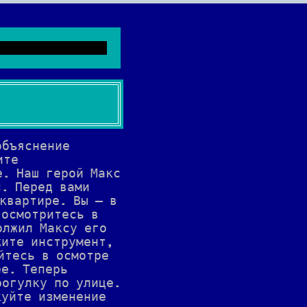
объяснение
ите
е. Наш герой Макс
C. Перед вами
квартире. Вы — в
 осмотритесь в
олжил Максу его
жите инструмент,
йтесь в осмотре
ее. Теперь
рогулку по улице.
куйте изменение