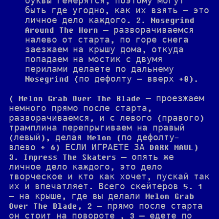
буквы генерятся, поэтому могут
быть где угодно, как их взять — это
личное дело каждого. 2. Nosegrind
Around The Horn — разворачиваемся
налево от старта, по горе снега
заезжаем на крышу дома, откуда
попадаем на мостик с двумя
перилами делаете по дальнему
Nosegrind (по дефолту — вверх +8).
( Melon Grab Over The Blade — проезжаем
немного прямо после старта,
разворачиваемся, и с левого (правого)
трамплина перепрыгиваем на правый
(левый), делая Melon (по дефолту-
влево + 6) ЕСЛИ ИГРАЕТЕ ЗА DARK MAUL)
3. Impress The Skaters — опять же
личное дело каждого, это дело
творческое и кто как хочет, пускай так
их и впечатляет. Всего скейтеров 5. 1
— на крыше, где вы делали Melon Grab
Over The Blade, 2 — прямо после старта
он стоит на повороте , 3 — едете по