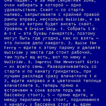
Она падает, и за ней секретная зона,
очки набирать в которой — одно
удовольствие. Скейт — со старта
налево, запрыгиваете с крайней правой
рампы вправо, несколько Wallride, и за
одной из витрин будет висеть скейт.
Уровень 9 Cruise Ship. 1. Собрать S-K-
A-T-E — эти буквы генерятся, поэтому
могут быть где угодно, как их взять —
это личное дело каждого. 2. Raise The
Ferry — едите к этому парому и делаете
Wallride у места где стоит рабочий,
там пульт ещ есть, вот по нему и
Wallride. 3. Impress The Neversoft Girls
— их всего семь. Разворачиваетесь со
старта и по канату гриндитесь, при
лучшем раскладе сразу впечатлите 1 и
2, едите направо и в цветочной теплице
впечатляете 3, теперь прямо и
встречаем 4 (она возле подъ ма к
бассейну стоит), 5 — прямо едите, и
между перилами она стоит, поднимаемся
к началу, у бассейна стоит 6, едим