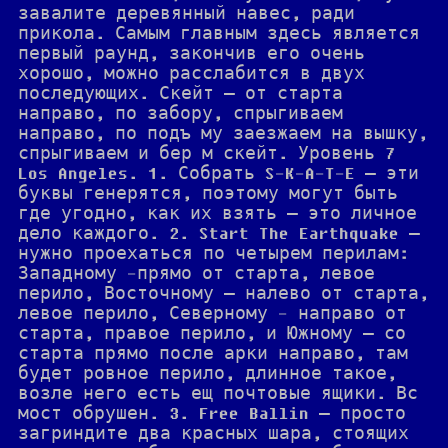
завалите деревянный навес, ради
прикола. Самым главным здесь является
первый раунд, закончив его очень
хорошо, можно расслабится в двух
последующих. Скейт — от старта
направо, по забору, спрыгиваем
направо, по подъ му заезжаем на вышку,
спрыгиваем и бер м скейт. Уровень 7
Los Angeles. 1. Собрать S-K-A-T-E — эти
буквы генерятся, поэтому могут быть
где угодно, как их взять — это личное
дело каждого. 2. Start The Earthquake —
нужно проехаться по четырем перилам:
Западному -прямо от старта, левое
перило, Восточному — налево от старта,
левое перило, Северному - направо от
старта, правое перило, и Южному — со
старта прямо после арки направо, там
будет ровное перило, длинное такое,
возле него есть ещ почтовые ящики. Вс
мост обрушен. 3. Free Ballin — просто
загриндите два красных шара, стоящих