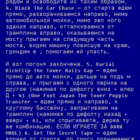
рядом и освободите их таким образом.
4. Block The Car Chase — от старта едем
прямо, разворачиваемся направо, мимо
автомобильной мойки, мимо зел ного
здания направо, отталкиваемся от
трамплина вправо, оказываемся на
мосту прыгаем на следующую часть
моста, видим машину повисшую на краю,
гриндим е , помогаем ей упасть.
И вот погоня закончена. 5. Varial
Kickflip The Tower Rails Gap — едем
прямо до авто мойки, дальше на подъ м
справа, и прыгаем с одного перила на
другое (нажимая по дефолту вниз + впер
Д + 4) (One Foot Japan The Tower Poppin
Transfer — едем прямо и направо, к
круглому бассейну, запрыгиваем на
трамплин (нажимая по дефолту назад +
вверх + 6), или спрыгиваете, держа ту
же комбинацию. ЕСЛИ ИГРАЕТЕ ЗА DARK
MAUL) 6. Get The Secret Tape — едем
вправо от старта, по тросу поднимаемся