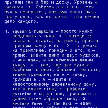
прыгаем там и бер м доску. Уровень 4
Suburbia. 1. Собрать S-K-A-T-E — эти
буквы генерятся, поэтому могут быть
где угодно, как их взять — это личное
дело каждого.
Squash 5 Pumpkins — просто нужно
раздавить 5 тыкв. 1 — находится
слева от старта, на рампе, просто
гриндим рампу и вс , 2 — в домике
на трамплине, гриндим и его, 3 —
прямо, видите джип и двух мужиков,
к ним едем, и на крылечке давим
тыкву, 4 — там, где два мужика
барбекю готовят, бассейн там есть,
видим трамплин, на н м тыкву,
гриндим е , 5 — едите к
недостроенному деревянному дому,
там увидите стену с граффити,
Wallride и мы на ней, гриндим е и
давим таким образом тыкву. 3.
Restore Power To The Dish — едем