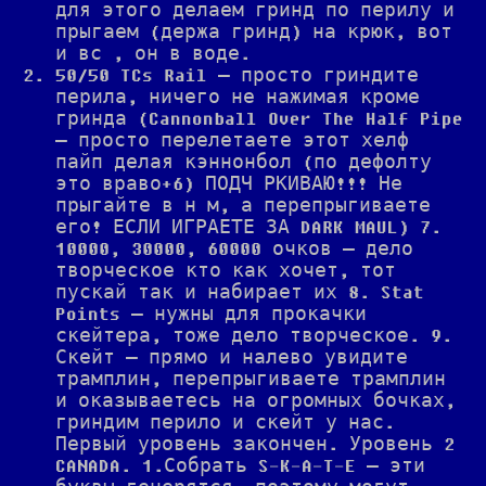
для этого делаем гринд по перилу и
прыгаем (держа гринд) на крюк, вот
и вс , он в воде.
50/50 TCs Rail — просто гриндите
перила, ничего не нажимая кроме
гринда (Cannonball Over The Half Pipe
— просто перелетаете этот хелф
пайп делая кэннонбол (по дефолту
это враво+6) ПОДЧ РКИВАЮ!!! Не
прыгайте в н м, а перепрыгиваете
его! ЕСЛИ ИГРАЕТЕ ЗА DARK MAUL) 7.
10000, 30000, 60000 очков — дело
творческое кто как хочет, тот
пускай так и набирает их 8. Stat
Points — нужны для прокачки
скейтера, тоже дело творческое. 9.
Скейт — прямо и налево увидите
трамплин, перепрыгиваете трамплин
и оказываетесь на огромных бочках,
гриндим перило и скейт у нас.
Первый уровень закончен. Уровень 2
CANADA. 1.Собрать S-K-A-T-E — эти