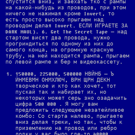
спустится вниз, и заехать тко с рампы
на какой-нибудь из проводов, при этом
ничего не нажимая кроме Invert, то
есть просто высоко прыгаем над
проводом делая Invert. ЕСЛИ ИГРАЕТЕ ЗА
DARK MAUL). 6. Get The Secret Tape — над
стартом висят два провода, нужно
прогриндиться по одному из них до
самого конца, на огромную красную
трубу, на ней находится рампа, прыгаем
по левой рампе и бер м видеокассету.
150000, 225000, 500000 НВЙНБ — Ъ
ЙНМЕВМН ОНМХЛЮЧ, ВРН ЩРН ДЕКН
творческое и кто как хочет, тот
пускай так и набирает их, но
некоторых может серь зно озадачить
цифра 500 000 . Я могу вам
предложить следующее незатейливое
комбо: Со старта налево, прыгаете
вниз делая трюки, но так, чтобы к
приземлению на провод или ребро
лодки у вас было где-то 40000