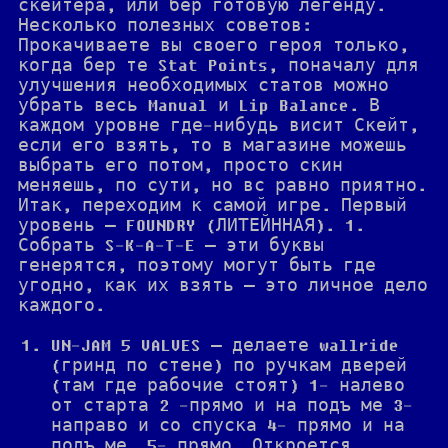
скейтера, или бер готовую легенду.
Несколько полезных советов:
Прокачиваете вы своего героя только,
когда бер те Stat Points, поначалу для
улучшения необходимых статов можно
убрать весь Manual и Lip Balance. В
каждом уровне где-нибудь висит Скейт,
если его взять, то в магазине можешь
выбрать его потом, просто скин
меняешь, по сути, но вс равно приятно.
Итак, переходим к самой игре. Первый
уровень — FOUNDRY (ЛИТЕЙННАЯ). 1.
Собрать S-K-A-T-E — эти буквы
генерятся, поэтому могут быть где
угодно, как их взять — это личное дело
каждого.
UN-JAM 5 VALVES — делаете wallride
(гринд по стене) по ручкам дверей
(там где рабочие стоят) 1- налево
от старта 2 -прямо и на подъ ме 3-
направо и со спуска 4- прямо и на
подъ ме, 5- прямо. Откроется