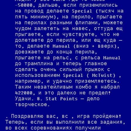
-50000, дальше, если приземлились
на провод делаете Special (тысяч на
пять минимум), на перило, прыгаете
на перилах разными флипами, можете
чудом залететь на навес, оттуда ещ
прыгаете, если чувствуете, что не
долетаете до перила, или ещ куда —
то, делаете Manual (вниз + вверх),
доезжаете до конца перила,
прыгаете на рельс, с рельса Manual
до трамплина и теперь главное
сделать очень сильный прыжок с
использованием Special ( McTwist) ,
например, и удачно приземляетесь.
Таким незатейливым комбо я набрал
422000, и это далеко не предел!
Удачи. 8. Stat Points — дело
творческое.
. Поздравляю вас, вс , игра пройдена!
Теперь, если вы выполнили все задания,
во всех соревнованиях получили