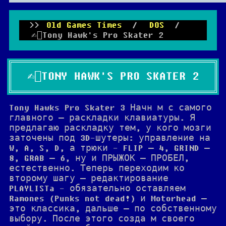
Old Games Times
/
DOS
/
✍🏻Tony Hawk's Pro Skater 2
✍🏻TONY HAWK'S PRO SKATER 2
Tony Hawks Pro Skater 3 Начн м с самого
главного — раскладки клавиатуры. Я
предлагаю раскладку тем, у кого мозги
заточены под 3D-шутеры: управление на
W, A, S, D, а трюки - FLIP — 4, GRIND —
8, GRAB — 6, ну и ПРЫЖОК — ПРОБЕЛ,
естественно. Теперь переходим ко
второму шагу — редактирование
PLAYLISTa - обязательно оставляем
Ramones (Punks not dead!) и Motorhead —
это классика, дальше — по собственному
выбору. После этого созда м своего