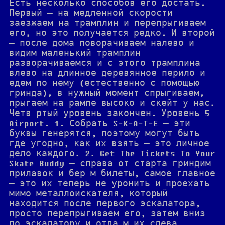
Есть несколько способов его достать.
Первый — на медленной скорости
заезжаем на трамплин и перепрыгиваем
его, но это получается редко. И второй
— после дома поворачиваем налево и
видим маленький трамплин
разворачиваемся и с этого трамплина
влево на длинное деревянное перило и
едем по нему (естественно с помощью
гринда), в нужный момент спрыгиваем,
прыгаем на рампе высоко и скейт у нас.
Четв ртый уровень закончен. Уровень 5
Airport. 1. Собрать S-K-A-T-E — эти
буквы генерятся, поэтому могут быть
где угодно, как их взять — это личное
дело каждого. 2. Get The Tickets To Your
Skate Buddy — справа от старта гриндим
прилавок и бер м билеты, самое главное
— это их теперь не уронить и проехать
мимо металлоискателя, который
находится после первого эскалатора,
просто перепрыгиваем его, затем вниз
по эскалатору и отда м их слева