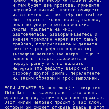
прямо, через забор на подъ м дома,
и там будет два провода, гриндите
верхний и нижний, просто очищаете
их от веток. 4. Heelflip The Trailer
Hop — едите в конец карты, налево,
пока не увидите металлические
листы, прыгаете на них,
разгоняетесь, разворачиваетесь и
видите трамплин через этот самый
трейлер, подпрыгиваете и делаете
Heelflip (по дефолту вправо +4)
(Nosegrab Between The Ramps — едите
налево от старта заезжаете в
первую рампу и с не делаете
Nosegrab (по дефолту вверх +6) в
сторону другой рампы, перелетаете
их таким образом и трюк выполнен.
ЕСЛИ ИГРАЕТЕ ЗА DARK MAUL) 5. Help The
Thin Man — на самом деле — это очень
мрачный дядя, с ним надо поосторожнее.
Этот милый человек просит у вас ключ,
которым он сможет открыть дверь в этот