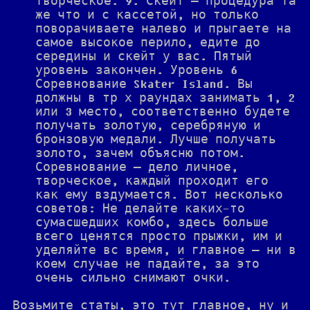
творческое. 9. Скейт — процедура та
же что и с кассетой, но только
поворачиваете налево и прыгаете на
самое высокое перило, едите до
середины и скейт у вас. Пятый
уровень закончен. Уровень 6
Соревнование Skater Island. Вы
должны в тр х раундах занимать 1, 2
или 3 место, соответственно будете
получать золотую, серебряную и
бронзовую медали. Лучше получать
золото, зачем объясню потом.
Соревнование — дело личное,
творческое, каждый проходит его
как ему вздумается. Вот несколько
советов: Не делайте каких-то
сумасшедших комбо, здесь больше
всего ценятся просто прыжки, им и
уделяйте вс время, и главное — ни в
коем случае не падайте, за это
очень сильно снимают очки.
Возьмите статы, это тут главное, ну и