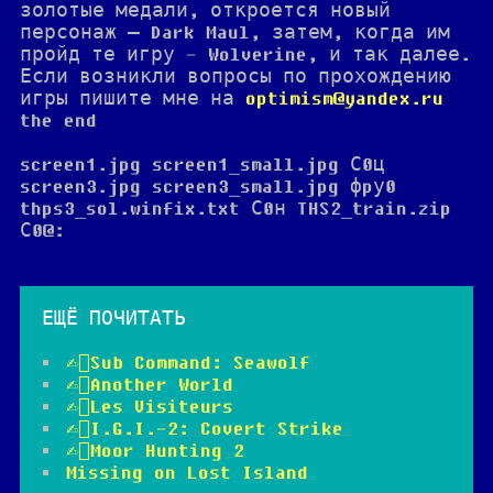
золотые медали, откроется новый
персонаж — Dark Maul, затем, когда им
пройд те игру - Wolverine, и так далее.
Если возникли вопросы по прохождению
игры пишите мне на
optimism@yandex.ru
the end
screen1.jpg screen1_small.jpg С0ц
screen3.jpg screen3_small.jpg фpу0
thps3_sol.winfix.txt С0н THS2_train.zip
С0@:
ЕЩЁ
ПОЧИТАТЬ
✍🏻Sub Command: Seawolf
✍🏻Another World
✍🏻Les Visiteurs
✍🏻I.G.I.-2: Covert Strike
✍🏻Moor Hunting 2
Missing on Lost Island