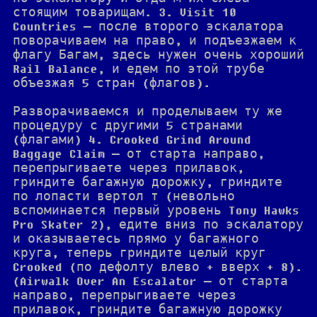
стоящим товарищам. 3. Visit 10
Countries — после второго эскалатора
поворачиваем на право, и подъезжаем к
флагу Багам, здесь нужен очень хороший
Rail Balance, и едем по этой трубе
объезжая 5 стран (флагов).
Разворачиваемся и проделываем ту же
процедуру с другими 5 странами
(флагами) 4. Crooked Grind Around
Baggage Claim — от старта направо,
перепрыгиваете через прилавок,
гриндите багажную дорожку, гриндите
по лопасти вертол т (невольно
вспоминается первый уровень Tony Hawks
Pro Skater 2), едите вниз по эскалатору
и оказываетесь прямо у багажного
круга, теперь гриндите целый круг
Crooked (по дефолту влево + вверх + 8).
(Airwalk Over An Escalator — от старта
направо, перепрыгиваете через
прилавок, гриндите багажную дорожку