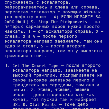
спускаетесь с эскалатора,
разворачиваетесь и слева или справа,
перелетая эскалатор с помощью Airwalk
(по дефолту вниз + 6) ЕСЛИ ИГРАЕТЕ ЗА
DARK MAUL) 5. Stop The Pickpockets — на
пятерых карманных воров нужно просто
наехать. 1 — от эскалатора справа, 2 —
слева, 3 и 4 — после первого
эскалатора направо заезжаете, там они
вдво м стоят, 5 — после второго
эскалатора направо, там он у высокого
трамплина стоит.
Get The Secret Tape — после второго
эскалатора направо, заезжаете на
высокий трамплин, подпрыгиваете на
самое высокое железное перило и
гриндитесь до середины, там она и
висит. 7. 75000, 150000, 300000
очков — дело творческое кто как
хочет, тот пускай так и набирает
их. 8. Stat Points — тоже дело