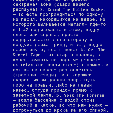
сектреная зона (сзади вашего
респауна) 3. Grind The Molten Bucket
— то есть прогриндиться по одному
из перил, находящихся на ведре, из
которого выливается металл- где-то
в 1-47 подъезжаете к этому ведру
слева или справа, просто
подпрыгиваете в его сторону в
воздухе держа гринд, и вс , ведро
перев рнуто, все в шоке: 4. Get The
Secret Tape — от старта налево, в
конец комнаты на подъ ме делаете
wallride (по левой стене) + прыжок и
вот вы на навесе разгоняетесь
(трамплин сзади), и с хорошей
скоростью вы должны запрыгнуть
либо на правый, либо на левый
навес, оттуда гриндом прямо к
заветной ленте. 5. Soak The Foreman
— возле бассейна с водой стоит
рабочий в каске, вс что нам нужно —
дотронуться до крюка за его спиной,