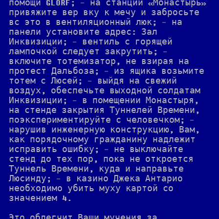
помощи GLORF; - на станции «Монастырь»
привяжите вер вку к мечу и забросьте
вс это в вентиляционный люк; - на
панели установите адрес: Зал
Инквизиции; - вентиль с горящей
лампочкой следует закрутить; -
включите тотемизатор, не взирая на
протест Дальбоза; - из ящика возьмите
тотем с Люсей; - выйдя на свежий
воздух, обеспечьте выходной солдатам
Инквизиции; - в помещении Монастыря,
на стенде закрытия Туннелей Времени,
поэкспериментируйте с человечком; -
нарушив инженерную конструкцию, Вам,
как порядочному гражданину надлежит
исправить ошибку; - не выключайте
стенд до тех пор, пока не откроется
Туннель Времени, куда и направьте
Люсинду; - в казино Джека Антарио
необходимо убить муху картой со
значением 4.
Это облегчит Ваши мучения за