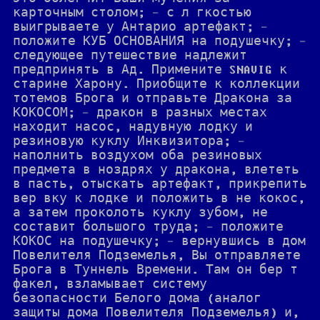
карточным столом; - с л гкостью
выигрываете у Антарио артефакт; -
положите КУБ ОСНОВАНИЯ на подушечку; -
следующее путешествие надлежит
предпринять в Ад. Примените SNAVIG к
старине Харону. Приобщите к коллекции
тотемов Брога и отправьте Дракона за
КОКОСОМ; - дракон в разных местах
находит насос, надувную лодку и
резиновую куклу Инквизитора; -
наполнить воздухом оба резиновых
предмета в ноздрях у дракона, влететь
в пасть, отыскать артефакт, прикрепить
вер вку к лодке и положить в не кокос,
а затем проколоть куклу зубом, не
составит большого труда; - положите
КОКОС на подушечку; - вернувшись в дом
Повелителя Подземелья, Вы отправляете
Брога в Туннель Времени. Там он бер т
факел, взламывает систему
безопасности Белого дома (аналог
защиты дома Повелителя Подземелья) и,