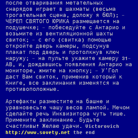
после отваривания метательных
снарядов играет в шахматы (весьма
трогательная сцена, доложу я бЮЛ); -
ЧЕРЕП СВЯТОГО ЮРИКА размещается на
подушечке; - побеседуйте с Антарио и
возьмите из вентиляционной шахты
свиток; - с его (свитка) помощью
откройте дверь камеры, подсунув
плакат под дверь и протолкнув ключ
наружу; - на пульте укажите камеру 31-
АВ, и, дождавшись появления Антарио на
мониторе, жмите на кнопку; - У’Гол
даст Вам свиток, применив который к
Книге, все заклинания изменятся на
противоположные.
Артефакты разместите на башне и
уравновесьте чашу весов лампой. Мечом
сделайте речь Инквизитора чуть тише.
Примените заклинание. Будьте
счастливы! Желаю удачи. Victorovich
http://www.sovety.net
the end