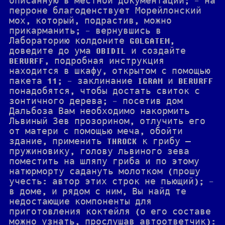
описанную в местной документации; - на
перроне благоденствует Морейлонский
мох, который, подрастив, можно
прикарманить; - вернувшись в
Лабораторию колдоните GOLGATEM,
доведите до ума OBIDIL и создайте
BERURFF, подробная инструкция
находится в шкафу, открытом с помощью
пакета 11; - заклинание IGRAM и BERURFF
понадобятся, чтобы достать свиток с
зонтичного дерева; - посетив дом
Дальбоза Вам необходимо накормить
Львиный Зев прозорином, отлучить его
от матери с помощью меча, обойти
здание, применить THROCK к грибу —
пружиновику, голову львиного зева
поместить на шляпу гриба и по этому
натюрморту садануть молотком (прошу
учесть: автор этих строк не пьющий); -
в доме, и рядом с ним, Вы найд те
недостающие компоненты для
приготовления коктейля (о его составе
можно узнать, прослушав автоответчик):