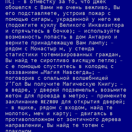
ПС; - в отместку за то, что Джек
обошелся с Вами не очень вежливо, Вы
его подставляете, устроив пожар с
помощью сигары, украденной у него же
(подожгите куклу Великого Инквизитора
и спрячьтесь в бочке); - используйте
возможность попасть в дом Антарио и
верните принадлежащую Вам лампу; -
рядом с Монастыр м, у стенда
статистики тотемизированных граждан,
Вы найд те сиротливо висящую петлю; -
с е помощью спуститесь в колодец с
воззванием «Магия Навсегда»; -
поговорив с опальной волшебницей
У’Гол Вы получите Магическую Книгу; -
в ведре, у дверей подземелья, возьмите
жетон для проезда в метро; - примените
заклинание REZROV для открытия дверей;
- в ящике, рядом с входом, найд те
молоток, меч и карту; - двигаясь в
противоположном от зонтичного дерева
направлении, Вы найд те тотем с
драконом.