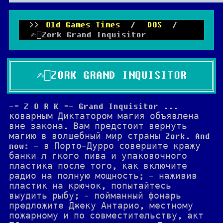
Old Games Times
/
DOS
/
✍🏻Zork Grand Inquisitor
✍🏻ZORK GRAND INQUISITOR
-= Z O R K =- Grand Inquisitor ...
коварным Диктатором магия объявлена
вне закона. Вам предстоит вернуть
магию в волшебный мир страны Zork. And
now: - в Порто-Дурро совершите кражу
банки л гкого пива и упаковочного
пластика после того, как включите
радио на полную мощность; - наживив
пластик на крючок, попытайтесь
выудить рыбу; - пойманный фонарь
предложите Джеку Антарио, местному
пожарному и по совместительству, акт