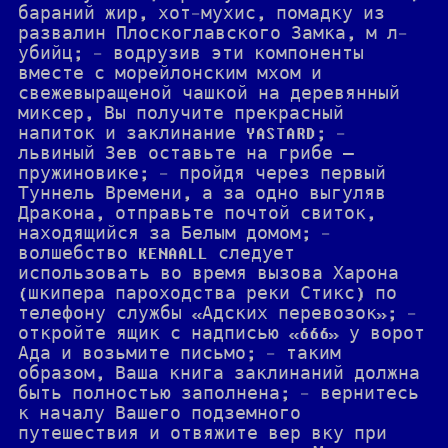
бараний жир, хот-мухис, помадку из
развалин Плоскоглавского Замка, м л-
убийц; - водрузив эти компоненты
вместе с морейлонским мхом и
свежевыращеной чашкой на деревянный
миксер, Вы получите прекрасный
напиток и заклинание YASTARD; -
львиный Зев оставьте на грибе —
пружиновике; - пройдя через первый
Туннель Времени, а за одно выгуляв
Дракона, отправьте почтой свиток,
находящийся за Белым домом; -
волшебство KENAALL следует
использовать во время вызова Харона
(шкипера пароходства реки Стикс) по
телефону службы «Адских перевозок»; -
откройте ящик с надписью «666» у ворот
Ада и возьмите письмо; - таким
образом, Ваша книга заклинаний должна
быть полностью заполнена; - вернитесь
к началу Вашего подземного
путешествия и отвяжите вер вку при