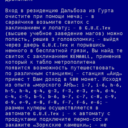
Вход в резиденцию Дальбоза из Гурта
очистите при помощи меча; - в
сарайчике возьмите свиток с
заклинанием и лопату; - в G.U.E.Tex
(высшее учебное заведение магов) можно
попасть, решив 3 головоломки; - выйдя
через дверь G.U.E.Tex и порывшись
немного в бесплатной грязи, Вы найд те
свиток с заклинанием KENAALL, применив
который к табло метрополитена
появится возможность путешествовать
по различным станциям; - станция «Аид»
принес т Вам доход в 500 монет. Исходя
из опыта «морского АНЪ»: i-7, i-6, h-6,
h-5, h-4, g-4, g-3, f-3, e-3, e-4, d-4,
c-4, c-5, b-5, b-6, b-7, c-7, c-8, c-9,
d-9, e-9, e-8, f-8, f-7, f-6, e-6; -
размен купюры осуществляется в
автомате G.U.E.Tex ; - к автомату с
продуктами подключите пермо-сос и
закажите «Зоркские камешки»; - не