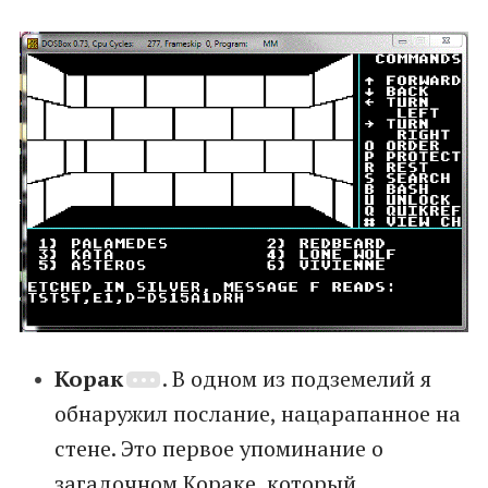
Корак
. В одном из подземелий я
обнаружил послание, нацарапанное на
стене. Это первое упоминание о
загадочном Кораке, который