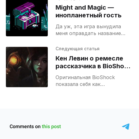
Might and Magic —
инопланетный гость
Да уж, эта игра вынудила
меня оправдать название
этого блога. Вообще-то я
сейчас получаю докторскую
Следующая статья
степень, и должен был уже
Кен Левин о ремесле
закончить курсовую, но в
рассказчика в BioShock
Infinite
Оригинальная BioShock
показала себя как
безупречный образец игры, в
которой окружение взяло на
себя роль главного героя.
Город Восторг, во всём
своём разрушающемся
великолепии, рассказывал