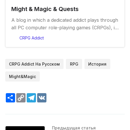
Might & Magic & Quests
A blog in which a dedicated addict plays through
all PC computer role-playing games (CRPGs), in
chronological order.
CRPG Addict
CRPG Addict На Русском
RPG
История
Might&Magic
Ресурс
Copy
Telegram
VK
Link
Предыдущая статья