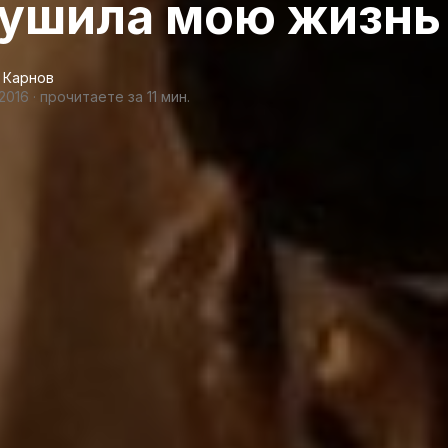
рушила мою жизнь
 Карнов
2016
·
прочитаете за 11 мин.