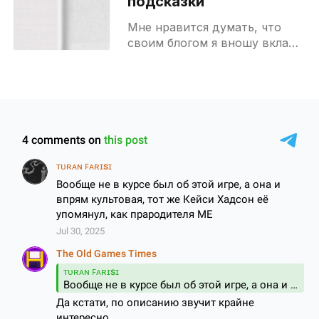
подсказки
Мне нравится думать, что
своим блогом я вношу вклад
в историю и мифологию
CRPG, но мой личный герой —
человек по имени Дэн
Симпсон1. О нём