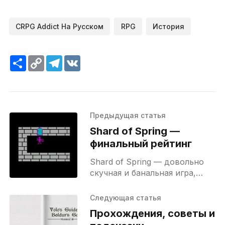
CRPG Addict На Русском
RPG
История
Ресурс
Copy
Telegram
VK
Link
Предыдущая статья
Shard of Spring —
финальный рейтинг
Shard of Spring — довольно
скучная и банальная игра,
которая, возможно, была бы
не так плоха, выйдя она года
Следующая статья
на три пораньше. Несмотря
Прохождения, советы и
на несколько интересных