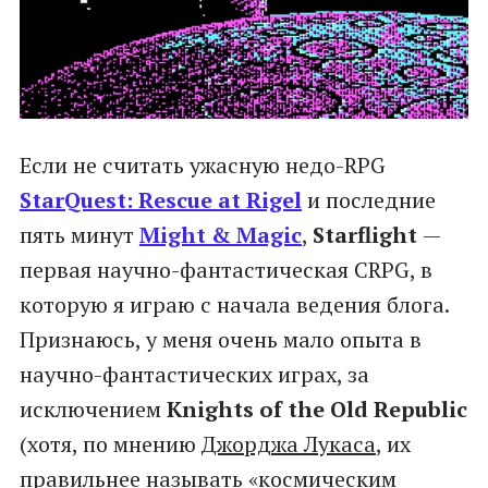
Если не считать ужасную недо-RPG
StarQuest: Rescue at Rigel
и последние
пять минут
Might & Magic
,
Starflight
—
первая научно-фантастическая CRPG, в
которую я играю с начала ведения блога.
Признаюсь, у меня очень мало опыта в
научно-фантастических играх, за
исключением
Knights of the Old Republic
(хотя, по мнению
Джорджа Лукаса
, их
правильнее называть «космическим