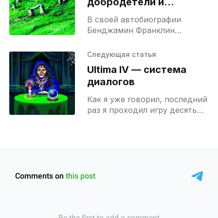
добродетели и
догматы веры
В своей автобиографии
Бенджамин Франклин
(Benjamin Franklin) (один из
отцов-основателей США, чей
Следующая статья
портрет изображен на
Ultima IV — система
стодолларовой купюре)
диалогов
вспоминает, как после
становления успешным
Как я уже говорил, последний
книгопечатником в
раз я проходил игру десять
лет назад. Тем не менее, я
помню про нее довольно
много, например, где
расположены все