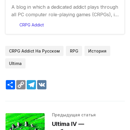
A blog in which a dedicated addict plays through
all PC computer role-playing games (CRPGs), in
chronological order.
CRPG Addict
CRPG Addict На Русском
RPG
История
Ultima
Ресурс
Copy
Telegram
VK
Link
Предыдущая статья
Ultima IV —