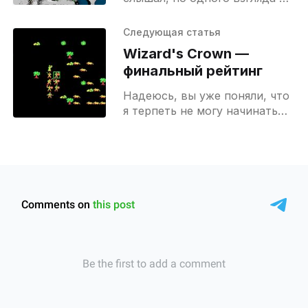
руководство к ней хватает,
чтобы увидеть предпосылки к
Следующая статья
будущим играм серии Gold
Wizard's Crown —
Box
финальный рейтинг
Надеюсь, вы уже поняли, что
я терпеть не могу начинать
игру и бросать ее не
пройденной. Со старта этого
блога единственными играми,
что я не