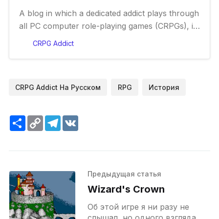
A blog in which a dedicated addict plays through
all PC computer role-playing games (CRPGs), in
chronological order.
CRPG Addict
CRPG Addict На Русском
RPG
История
Ресурс
Copy
Telegram
VK
Link
Предыдущая статья
Wizard's Crown
Об этой игре я ни разу не
слышал, но одного взгляда на