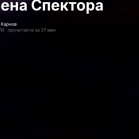
ена Спектора
 Карнов
016
·
прочитаете за 37 мин.