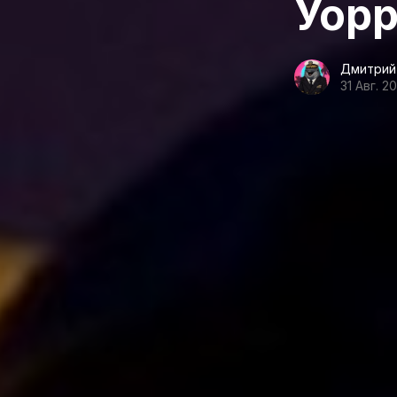
Уорр
Дмитрий
31 Авг. 2