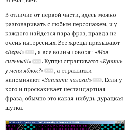
впечатляет.
В отличие от первой части, здесь можно
разговаривать с любым персонажем, и у
каждого найдется пара фраз, правда не
очень интересных. Все жрецы призывают
«
Верь!
»
, а все воины говорят «
Моя
сильный!
»
. Купцы спрашивают «
Купишь
у меня яблок?
»
, а стражники
напоминают «
Заплати налоги!
»
. Если у
кого и проскакивает нестандартная
фраза, обычно это какая-нибудь дурацкая
шутка.