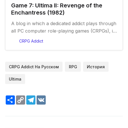
Game 7: Ultima II: Revenge of the
Enchantress (1982)
A blog in which a dedicated addict plays through
all PC computer role-playing games (CRPGs), in
chronological order.
CRPG Addict
CRPG Addict На Русском
RPG
История
Ultima
Ресурс
Copy
Telegram
VK
Link