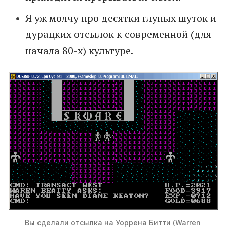
Я уж молчу про десятки глупых шуток и
дурацких отсылок к современной (для
начала 80-х) культуре.
Вы сделали отсылка на 
Уоррена Битти
 (Warren 