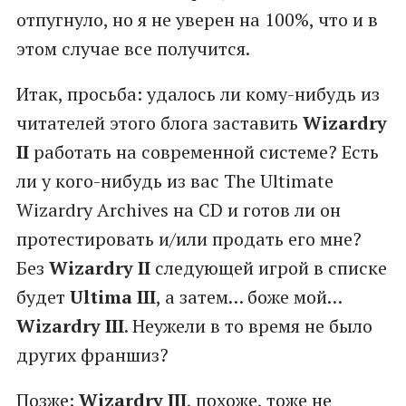
отпугнуло, но я не уверен на 100%, что и в
этом случае все получится.
Итак, просьба: удалось ли кому-нибудь из
читателей этого блога заставить
Wizardry
II
работать на современной системе? Есть
ли у кого-нибудь из вас The Ultimate
Wizardry Archives на CD и готов ли он
протестировать и/или продать его мне?
Без
Wizardry II
следующей игрой в списке
будет
Ultima III
, а затем… боже мой…
Wizardry III
. Неужели в то время не было
других франшиз?
Позже:
Wizardry III
, похоже, тоже не