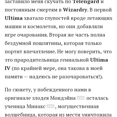
заставило меня скучать по
Telengard
и
постоянным смертям в
Wizardry
. В первой
Ultima
хватало глупостей вроде летающих
машин и космолетов, но они добавляли
игре очарования. Вторая же часть полна
бездумной пошлятины, которая только
портит впечатление. Не могу поверить, что
это прародительница гениальной
Ultima
IV
(по крайней мере, она такова в моей
памяти — надеюсь не разочароваться!).
По сюжету, у побежденного нами в
оригинале злодея Мондэйна
осталась
ученица Минакс
, могущественная
волшебница, которая из мести уничтожила