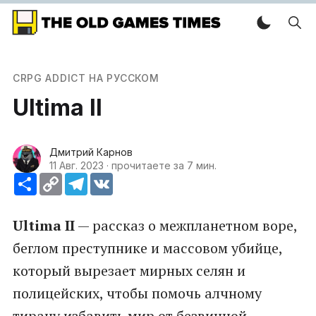
CRPG ADDICT НА РУССКОМ
Ultima II
Дмитрий Карнов
11 Авг. 2023
·
прочитаете за 7 мин.
Ресурс
Copy
Telegram
VK
Link
Ultima II
— рассказ о межпланетном воре,
беглом преступнике и массовом убийце,
который вырезает мирных селян и
полицейских, чтобы помочь алчному
тирану избавить мир от безвинной